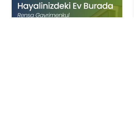
En Çok Okunan Haberler
FETÖ’nün Üç Atlısı! Yeni Şafak’ın
sorusunu Dini Bülten cevaplıyor!