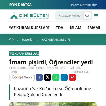
SON DAKİKA
İslam Natosu dosta güven
YAZ KURAN KURSLARI
TDV
İSLAM
İMAMLA
Haberler
YAZ KURAN KURSLARI
YAZ KURAN KURSLARI
İmam pişirdi, Öğrenciler yedi
03.08.2018 - 00:00
|
GÜNCELLEME:03.08.2018
1687
- 00:00
GÖRÜNTÜLEME
Kozan’da Yaz Kur’an kursu Öğrencilerine
Kebap Şöleni Düzenlendi