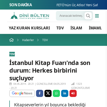
SON DAKİKA
FETÖ’nün Üç Atlısı! Yeni Şafak’ın sor
YAZ KURAN KURSLARI
TDV
İSLAM
İMAMLA
Haberler
TDV
TDV
İstanbul Kitap Fuarı'nda son
durum: Herkes birbirini
suçluyor
04.05.2019 - 20:21
|
GÜNCELLEME:04.05.2019
1323
- 20:21
GÖRÜNTÜLEME
Kitapseverlerin yıl boyunca beklediği