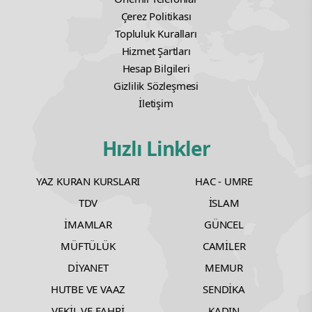
Çerez Politikası
Topluluk Kuralları
Hizmet Şartları
Hesap Bilgileri
Gizlilik Sözleşmesi
İletişim
Hızlı Linkler
YAZ KURAN KURSLARI
HAC - UMRE
TDV
İSLAM
İMAMLAR
GÜNCEL
MÜFTÜLÜK
CAMİLER
DİYANET
MEMUR
HUTBE VE VAAZ
SENDİKA
VEKİL VE FAHRİ
KADIN