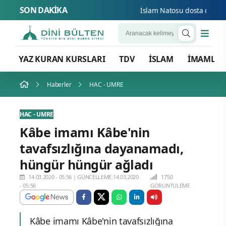
SON DAKİKA
İslam Natosu dosta güven dü
YAZ KURAN KURSLARI
TDV
İSLAM
İMAMLA
Haberler
HAC - UMRE
HAC - UMRE
Kâbe imamı Kâbe'nin
tavafsızlığına dayanamadı,
hüngür hüngür ağladı
14.03.2020 - 05:56
|
GÜNCELLEME:14.03.2020
1750
- 05:56
GÖRÜNTÜLEME
Kâbe imamı Kâbe'nin tavafsızlığına