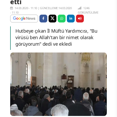
etti
14.03.2020 - 11:10
|
GÜNCELLEME:14.03.2020
1246
- 11:10
GÖRÜNTÜLEME
Hutbeye çıkan İl Müftü Yardımcısı, "Bu
virüsü ben Allah'tan bir nimet olarak
görüyorum" dedi ve ekledi