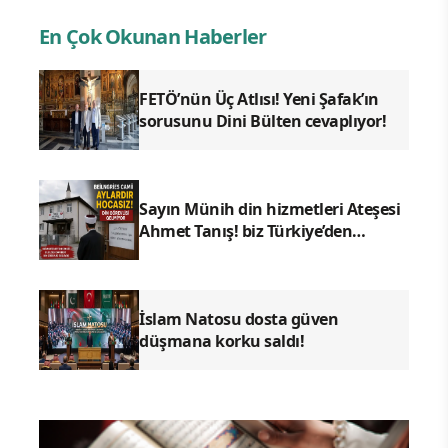
En Çok Okunan Haberler
FETÖ’nün Üç Atlısı! Yeni Şafak’ın
sorusunu Dini Bülten cevaplıyor!
Sayın Münih din hizmetleri Ateşesi
Ahmet Tanış! biz Türkiye’den
duyduk sen oradan duymuyor
musun?
İslam Natosu dosta güven
düşmana korku saldı!