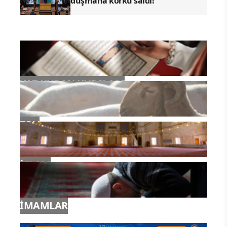
düşmana korku saldı!
YAZ KURAN KURSLARI
TDV
İSLAM
İMAMLAR