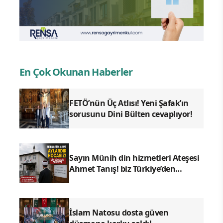
En Çok Okunan Haberler
FETÖ’nün Üç Atlısı! Yeni Şafak’ın
sorusunu Dini Bülten cevaplıyor!
Sayın Münih din hizmetleri Ateşesi
Ahmet Tanış! biz Türkiye’den
duyduk sen oradan duymuyor
musun?
İslam Natosu dosta güven