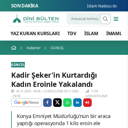
SON DAKİKA
İslam Natosu dosta güven
YAZ KURAN KURSLARI
TDV
İSLAM
İMAMLA
Haberler
GÜNCEL
GÜNCEL
Kadir Şeker'in Kurtardığı
Kadın Eroinle Yakalandı
30.11.2020 - 09:06
|
GÜNCELLEME:30.11.2020
1149
- 09:06
GÖRÜNTÜLEME
Konya Emniyet Müdürlüğü’nün bir araca
yaptığı operasyonda 1 kilo eroin ele