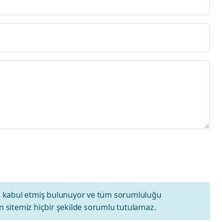
ı
kabul etmiş bulunuyor ve tüm sorumluluğu
 sitemiz hiçbir şekilde sorumlu tutulamaz.