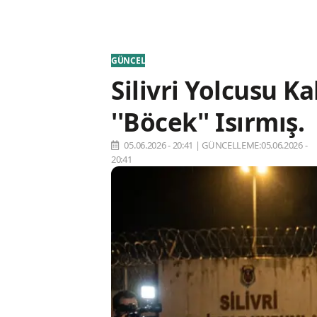
GÜNCEL
Silivri Yolcusu K
''Böcek'' Isırmış.
05.06.2026 - 20:41
|
GÜNCELLEME:05.06.2026 -
20:41