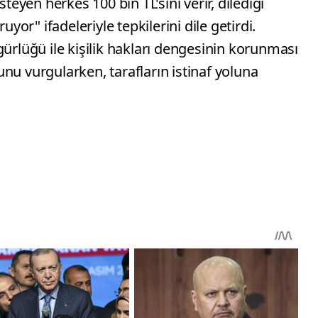
steyen herkes 100 bin TL'sini verir, dilediği
uyor" ifadeleriyle tepkilerini dile getirdi.
gürlüğü ile kişilik hakları dengesinin korunması
nu vurgularken, tarafların istinaf yoluna