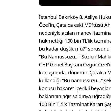
İstanbul Bakırköy 8. Asliye Hu
Özel’in, Çatalca eski Müftüsü Ah
nedeniyle açılan manevi tazmin
hükmettiği 100 bin TL’lik tazmina
bu kadar düşük mü?" sorusunu b
"Bu Namussuzu..." Sözleri Mahk
CHP Genel Başkanı Özgür Özel’in,
konuşmada, dönemin Çatalca M
kullandığı "Bu namussuzu..." şek
konusu hakaret içerikli beyanlar
haklarının ağır saldırıya uğradı
100 Bin TL’lik Tazminat Kararı Şaş