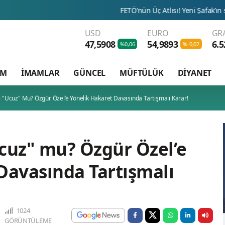
FETÖ’nün Üç Atlısı! Yeni Şafak’ın sorusunu Dini B
USD
EURO
GR
47,5908
54,9893
6.5
%0,06
%-0,02
AM
İMAMLAR
GÜNCEL
MÜFTÜLÜK
DİYANET
rı "Ucuz" Mu? Özgür Özel’e Yönelik Hakaret Davasında Tartışmalı Karar!
Ucuz" mu? Özgür Özel’e
Davasında Tartışmalı
1024
GÖRÜNTÜLEME