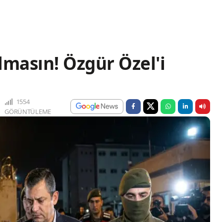
almasın! Özgür Özel'i
1554
GÖRÜNTÜLEME