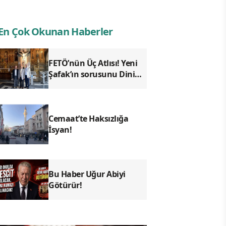
En Çok Okunan Haberler
FETÖ’nün Üç Atlısı! Yeni
Şafak’ın sorusunu Dini
Bülten cevaplıyor!
Cemaat’te Haksızlığa
İsyan!
Bu Haber Uğur Abiyi
Götürür!