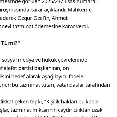
mesi’nde görülen 2025/237 Esas numaralı
duruşmasında karar açıklandı. Mahkeme,
derek Özgür Özel’in, Ahmet
nevi tazminat ödemesine karar verdi.
 TL mi?"
n sosyal medya ve hukuk çevrelerinde
halefet partisi başkanının, on
isini hedef alarak aşağılayıcı ifadeler
lenen bu tazminat tutarı, vatandaşlar tarafından
kat çeken tepki, "Kişilik hakları bu kadar
ar, tazminat miktarının caydırıcılıktan uzak