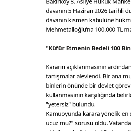
Bakırköy 8. Asliye Hukuk Mahke
davanın 5 Haziran 2026 tarihli 
davanın kısmen kabulüne hükme
Mehmetalioğlu’na 100.000 TL ma
"Küfür Etmenin Bedeli 100 Bin
Kararın açıklanmasının ardında
tartışmalar alevlendi. Bir ana mu
binlerin önünde bir devlet görevl
kullanmasının karşılığında belir
"yetersiz" bulundu.
Kamuoyunda karara yönelik en dik
ucuz mu?" sorusu oldu. Vatandaşl