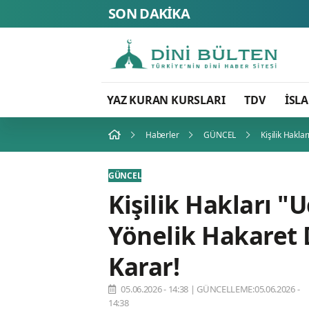
SON DAKİKA
YAZ KURAN KURSLARI
TDV
İSL
Haberler
GÜNCEL
Kişilik Hakla
GÜNCEL
Kişilik Hakları "
Yönelik Hakaret 
Karar!
05.06.2026 - 14:38
|
GÜNCELLEME:05.06.2026 -
14:38