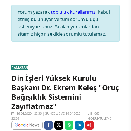
Yorum yazarak
topluluk kurallarımızı
kabul
etmiş bulunuyor ve tüm sorumluluğu
üstleniyorsunuz. Yazılan yorumlardan
sitemiz hiçbir şekilde sorumlu tutulamaz.
RAMAZAN
Din İşleri Yüksek Kurulu
Başkanı Dr. Ekrem Keleş "Oruç
Bağışıklık Sistemini
Zayıflatmaz"
16.04.2020 - 22:36
|
GÜNCELLEME:16.04.2020 -
660
22:36
GÖRÜNTÜLEME