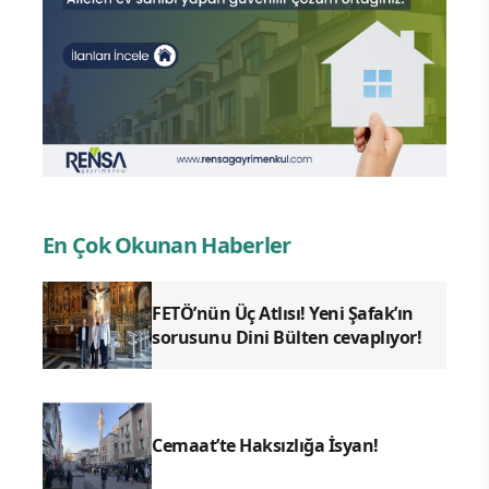
En Çok Okunan Haberler
FETÖ’nün Üç Atlısı! Yeni Şafak’ın
sorusunu Dini Bülten cevaplıyor!
Cemaat’te Haksızlığa İsyan!