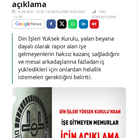
açıklama
16.04.2020 - 15:39
|
GÜNCELLEME:16.04.2020
1440
- 15:39
GÖRÜNTÜLEME
Din İşleri Yüksek Kurulu, yalan beyana
dayalı olarak rapor alan işe
gelmeyenlerin haksız kazanç sağladığını
ve mesai arkadaşlarına fazladan iş
yükledikleri için onlardan helallik
istemeleri gerektiğini belirtti.