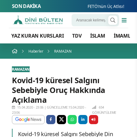
SON DAKİKA
FETÖ’nün Üç Atlısı! Yeni Şafak
YAZ KURAN KURSLARI
TDV
İSLAM
İMAMLA
Haberler
RAMAZAN
RAMAZAN
Kovid-19 küresel Salgını
Sebebiyle Oruç Hakkında
Açıklama
15.04.2020 - 23:06
|
GÜNCELLEME:15.04.2020 -
654
23:06
GÖRÜNTÜLEME
Kovid-19 küresel Salgını Sebebiyle Din