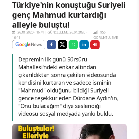
Türkiye'nin konuştuğu Suriyeli
genç Mahmud kurtardığı
aileyle buluştu!
26.01.2020 - 16:41
|
GÜNCELLEME:26.01.2020 -
956
16:41
GÖRÜNTÜLEME
Depremin ilk günü Sürsürü
Mahallesi'ndeki enkaz altından
çıkarıldıktan sonra çekilen videosunda
kendisini kurtaran ve sadece isminin
"Mahmud" olduğunu bildiği Suriyeli
gence teşekkür eden Dürdane Aydın'ın,
"Onu bulacağım" diye seslendiği
videosu sosyal medyada yankı buldu.