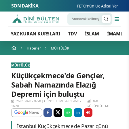
SON DAKİKA
FETÖ’nün Üç Atlısı! Yeni Şafak’
YAZ KURAN KURSLARI
TDV
İSLAM
İMAMLA
Haberler
MÜFTÜLÜK
MÜFTÜLÜK
Küçükçekmece'de Gençler,
Sabah Namazında Elazığ
Depremi için buluştu
26.01.2020 - 16:20
|
GÜNCELLEME:26.01.2020 -
870
16:20
GÖRÜNTÜLEME
İstanbul Küçükçekmece'de Pazar günü