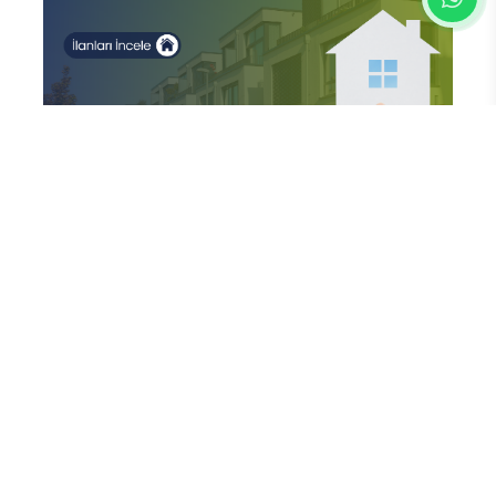
En Çok Okunan Haberler
FETÖ’nün Üç Atlısı! Yeni Şafak’ın
sorusunu Dini Bülten cevaplıyor!
Cemaat’te Haksızlığa İsyan!