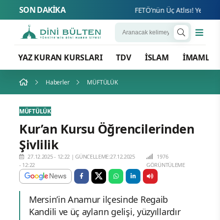
SON DAKİKA
FETÖ’nün Üç Atlısı! Yeni Şafak
YAZ KURAN KURSLARI
TDV
İSLAM
İMAMLA
Haberler
MÜFTÜLÜK
MÜFTÜLÜK
Kur’an Kursu Öğrencilerinden
Şivlilik
27.12.2025 - 12:22
|
GÜNCELLEME:27.12.2025
1976
- 12:22
GÖRÜNTÜLEME
Mersin’in Anamur ilçesinde Regaib
Kandili ve üç ayların gelişi, yüzyıllardır