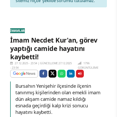
sitemiz hiçbir şekilde sorumlu tutulamaz.
İMAMLAR
İmam Necdet Kur'an, görev
yaptığı camide hayatını
kaybetti!
27.12.2025 - 23:54
|
GÜNCELLEME:27.12.2025
1796
- 23:54
GÖRÜNTÜLEME
Bursa’nın Yenişehir ilçesinde ilçenin
tanınmış kişilerinden olan emekli imam
dün akşam camide namaz kıldığı
esnada geçirdiği kalp krizi sonucu
hayatını kaybetti.