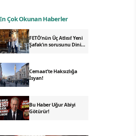
En Çok Okunan Haberler
FETÖ’nün Üç Atlısı! Yeni
Şafak’ın sorusunu Dini
Bülten cevaplıyor!
Cemaat’te Haksızlığa
İsyan!
Bu Haber Uğur Abiyi
Götürür!