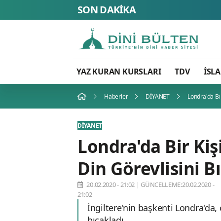
SON DAKİKA
YAZ KURAN KURSLARI
TDV
İSL
Haberler
DİYANET
Londra'da Bi
DİYANET
Londra'da Bir Ki
Din Görevlisini B
20.02.2020 - 21:02
|
GÜNCELLEME:20.02.2020 -
21:02
İngiltere'nin başkenti Londra'da, 
bıçakladı.