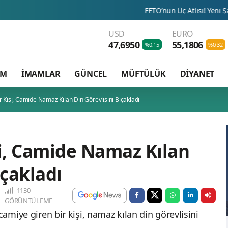
FETÖ’nün Üç Atlısı! Yeni Şafak’ın sorusunu
USD
EURO
47,6950
55,1806
%0,15
%0,32
AM
İMAMLAR
GÜNCEL
MÜFTÜLÜK
DİYANET
r Kişi, Camide Namaz Kılan Din Görevlisini Bıçakladı
şi, Camide Namaz Kılan
ıçakladı
1130
GÖRÜNTÜLEME
camiye giren bir kişi, namaz kılan din görevlisini