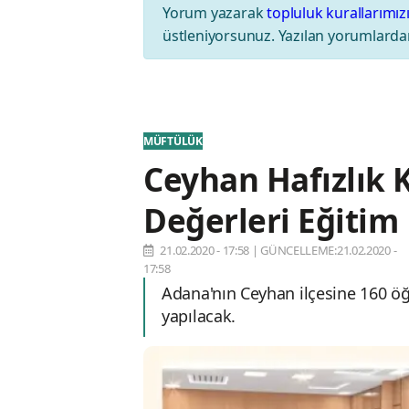
Yorum yazarak
topluluk kurallarımız
üstleniyorsunuz. Yazılan yorumlardan
MÜFTÜLÜK
Ceyhan Hafızlık K
Değerleri Eğitim 
21.02.2020 - 17:58
|
GÜNCELLEME:21.02.2020 -
17:58
Adana'nın Ceyhan ilçesine 160 öğr
yapılacak.