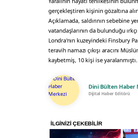
Yaralının hayati tehlikesinin bulun
gerçekleştiren kişinin gözaltına alınd
Açıklamada, saldırının sebebine ye
vatandaşlarının da bulunduğu ırkçı 
Londra'nın kuzeyindeki Finsbury Par
teravih namazı çıkışı aracını Müslü
kaybetmiş, 10 kişi ise yaralanmıştı.
Dini Bülten Haber
Dijital Haber Editörü