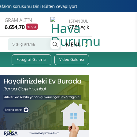
 Dini Bülten cevaplıyor!
Bu Haber Uğur Abiyi Götürür!
GRAM ALTIN
İSTANBUL
6.654,70
27.5° Açık
%2,51
MENU
Fotoğraf Galerisi
Video Galerisi