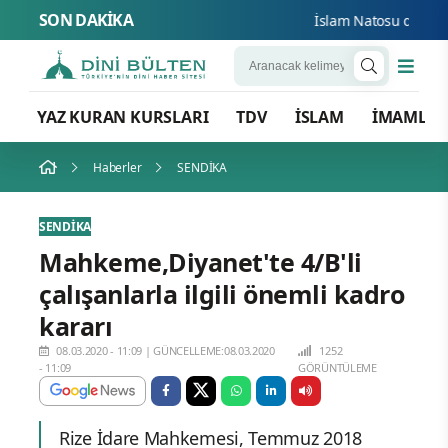
SON DAKİKA
İslam Natosu dosta güv
YAZ KURAN KURSLARI
TDV
İSLAM
İMAMLA
Haberler
SENDİKA
SENDİKA
Mahkeme,Diyanet'te 4/B'li
çalışanlarla ilgili önemli kadro
kararı
08.03.2020 - 11:09
|
GÜNCELLEME:08.03.2020
1252
- 11:09
GÖRÜNTÜLEME
Rize İdare Mahkemesi, Temmuz 2018