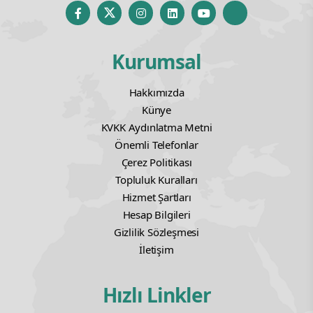
doğrulanmış bilgi ilkeleriyle okura ulaştırmak amacıyla
kurulmuş bağımsız bir dijital medya platformudur.
Kurumsal
Hakkımızda
Künye
KVKK Aydınlatma Metni
Önemli Telefonlar
Çerez Politikası
Topluluk Kuralları
Hizmet Şartları
Hesap Bilgileri
Gizlilik Sözleşmesi
İletişim