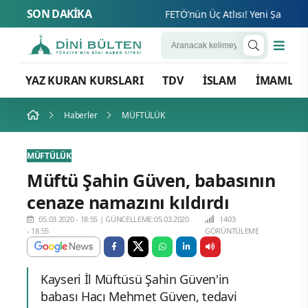
SON DAKİKA
FETÖ’nün Üç Atlısı! Yeni Şafak’ın so
YAZ KURAN KURSLARI
TDV
İSLAM
İMAMLA
Haberler
MÜFTÜLÜK
MÜFTÜLÜK
Müftü Şahin Güven, babasının
cenaze namazını kıldırdı
05.03.2020 - 18:55
|
GÜNCELLEME:05.03.2020
1403
- 18:55
GÖRÜNTÜLEME
Kayseri İl Müftüsü Şahin Güven'in
babası Hacı Mehmet Güven, tedavi