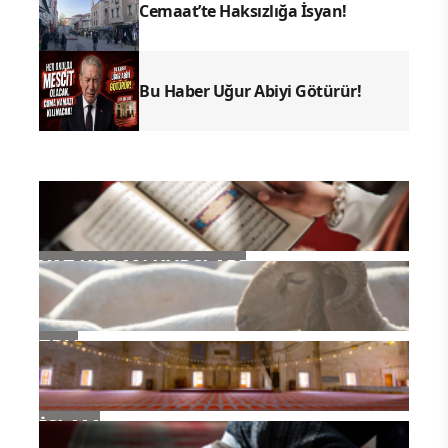
Cemaat’te Haksızlığa İsyan!
Bu Haber Uğur Abiyi Götürür!
YAZ KURAN KURSLARI
TDV