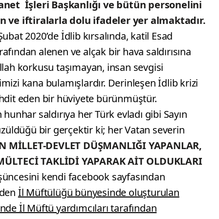
anet İşleri Başkanlığı ve bütün personelini
n ve iftiralarla dolu ifadeler yer almaktadır.
ubat 2020’de İdlib kırsalında, katil Esad
tarafından alenen ve alçak bir hava saldırısına
llah korkusu taşımayan, insan sevgisi
izi kana bulamışlardır. Derinleşen İdlib krizi
ehdit eden bir hüviyete bürünmüştür.
 hunhar saldırıya her Türk evladı gibi Sayın
ldüğü bir gerçektir ki; her Vatan severin
 MİLLET-DEVLET DÜŞMANLIĞI YAPANLAR,
MÜLTECİ TAKLİDİ YAPARAK AİT OLDUKLARI
üncesini kendi facebook sayfasından
nden
İl Müftülüğü bünyesinde oluşturulan
nde İl Müftü yardımcıları tarafından