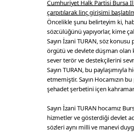
Cumhuriyet Halk Partisi Bursa İl
çarpıtılarak linç girişimi başlatılm
Öncelikle şunu belirteyim ki, h
sözcülüğünü yapıyorlar, kime çal
Sayın İzani TURAN, söz konusu pa
örgütü ve devlete düşman olan kiş
sever terör ve destekçilerini se
Sayın TURAN, bu paylaşımıyla hiç
etmemiştir. Sayın Hocamızın bu p
şehadet şerbetini içen kahramanla
Sayın İzani TURAN hocamız Bursa
hizmetler ve gösterdiği devlet 
sözleri aynı milli ve manevi duygu