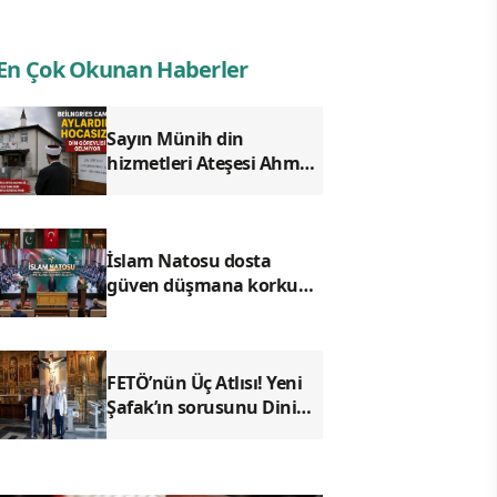
En Çok Okunan Haberler
Sayın Münih din
hizmetleri Ateşesi Ahmet
Tanış! biz Türkiye’den
duyduk sen oradan
duymuyor musun?
İslam Natosu dosta
güven düşmana korku
saldı!
FETÖ’nün Üç Atlısı! Yeni
Şafak’ın sorusunu Dini
Bülten cevaplıyor!