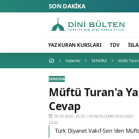
SON DAKİKA
YAZ KURAN KURSLARI
TDV
İSL
Haberler
SENDİKA
Müftü Turan'
SENDİKA
Müftü Turan'a Yap
Cevap
05.03.2020 - 22:32
|
GÜNCELLEME:05.03.2020 -
22:32
Türk Diyanet Vakıf-Sen 'den Müft