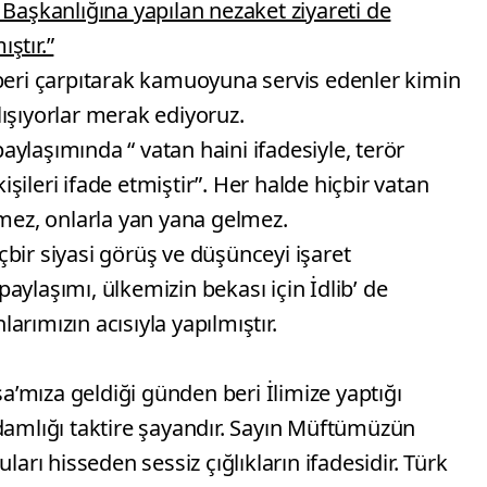
 Başkanlığına yapılan nezaket ziyareti de
ıştır.”
aberi çarpıtarak kamuoyuna servis edenler kimin
ışıyorlar merak ediyoruz.
ylaşımında “ vatan haini ifadesiyle, terör
ileri ifade etmiştir”. Her halde hiçbir vatan
vmez, onlarla yan yana gelmez.
bir siyasi görüş ve düşünceyi işaret
aylaşımı, ülkemizin bekası için İdlib’ de
rımızın acısıyla yapılmıştır.
’mıza geldiği günden beri İlimize yaptığı
adamlığı taktire şayandır. Sayın Müftümüzün
ları hisseden sessiz çığlıkların ifadesidir. Türk