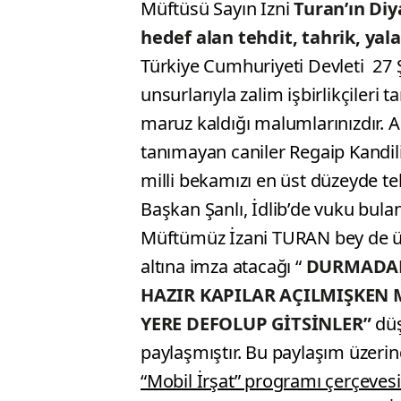
Müftüsü Sayın İzni
Turan’ın Diy
hedef alan tehdit, tahrik, yala
Türkiye Cumhuriyeti Devleti 27 Ş
unsurlarıyla zalim işbirlikçileri 
maruz kaldığı malumlarınızdır. A
tanımayan caniler Regaip Kandilim
milli bekamızı en üst düzeyde t
Başkan Şanlı, İdlib’de vuku bulan
Müftümüz İzani TURAN bey de üzü
altına imza atacağı “
DURMADAN
HAZIR KAPILAR AÇILMIŞKEN 
YERE DEFOLUP GİTSİNLER”
düş
paylaşmıştır. Bu paylaşım üzeri
“Mobil İrşat” programı çerçevesi