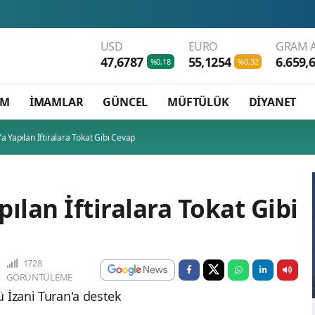
USD
EURO
GRAM A
47,6787
55,1254
6.659,
%0,18
%0,32
AM
İMAMLAR
GÜNCEL
MÜFTÜLÜK
DİYANET
a Yapılan İftiralara Tokat Gibi Cevap
ılan İftiralara Tokat Gibi
1728
GÖRÜNTÜLEME
ü İzani Turan'a destek