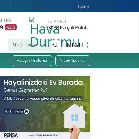
İslam Natosu dosta güven düşmana korku sal
LTIN
İSTANBUL
69
30.6° Parçalı Bulutlu
%2,59
MENU
Fotoğraf Galerisi
Video Galerisi