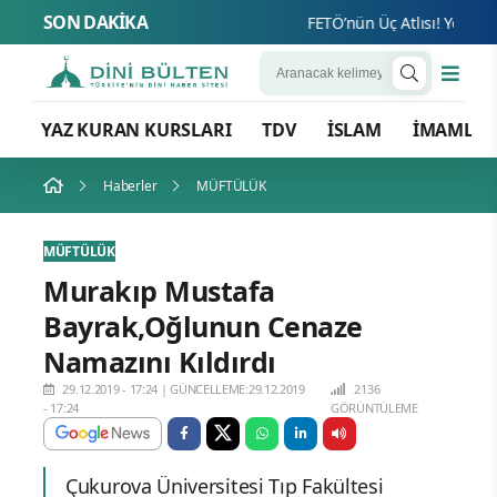
SON DAKİKA
FETÖ’nün Üç Atlısı! Yeni Şafak
YAZ KURAN KURSLARI
TDV
İSLAM
İMAMLA
Haberler
MÜFTÜLÜK
MÜFTÜLÜK
Murakıp Mustafa
Bayrak,Oğlunun Cenaze
Namazını Kıldırdı
29.12.2019 - 17:24
|
GÜNCELLEME:29.12.2019
2136
- 17:24
GÖRÜNTÜLEME
Çukurova Üniversitesi Tıp Fakültesi