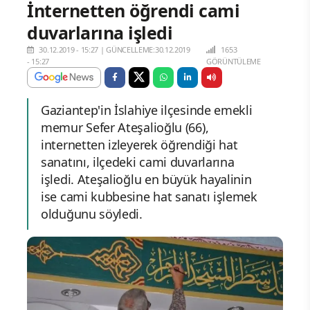
İnternetten öğrendi cami
duvarlarına işledi
30.12.2019 - 15:27
|
GÜNCELLEME:30.12.2019
1653
- 15:27
GÖRÜNTÜLEME
Gaziantep'in İslahiye ilçesinde emekli
memur Sefer Ateşalioğlu (66),
internetten izleyerek öğrendiği hat
sanatını, ilçedeki cami duvarlarına
işledi. Ateşalioğlu en büyük hayalinin
ise cami kubbesine hat sanatı işlemek
olduğunu söyledi.