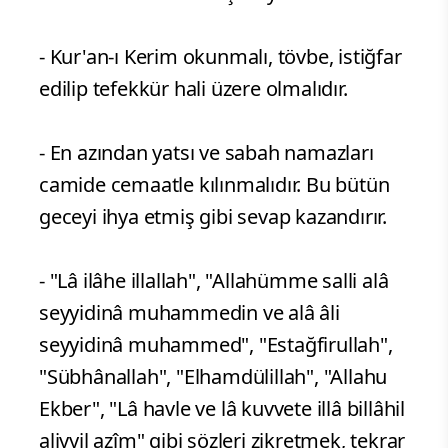
- Kur'an-ı Kerim okunmalı, tövbe, istiğfar
edilip tefekkür hali üzere olmalıdır.
- En azından yatsı ve sabah namazları
camide cemaatle kılınmalıdır. Bu bütün
geceyi ihya etmiş gibi sevap kazandırır.
- "Lâ ilâhe illallah", "Allahümme salli alâ
seyyidinâ muhammedin ve alâ âli
seyyidinâ muhammed", "Estağfirullah",
"Sübhânallah", "Elhamdülillah", "Allahu
Ekber", "Lâ havle ve lâ kuvvete illâ billâhil
aliyyil azîm" gibi sözleri zikretmek, tekrar