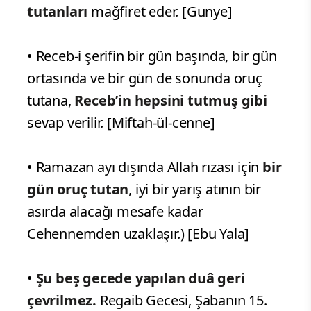
tutanları
mağfiret eder. [Gunye]
• Receb-i şerifin bir gün başında, bir gün
ortasında ve bir gün de sonunda oruç
tutana,
Receb’in hepsini tutmuş gibi
sevap verilir. [Miftah-ül-cenne]
• Ramazan ayı dışında Allah rızası için
bir
gün oruç tutan
, iyi bir yarış atının bir
asırda alacağı mesafe kadar
Cehennemden uzaklaşır.) [Ebu Yala]
•
Şu beş gecede yapılan duâ geri
çevrilmez.
Regaib Gecesi, Şabanın 15.