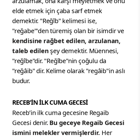
arzulamak, ona karşı meyletmek ve onu
elde etmek için çaba sarf etmek
demektir. "Reğîb" kelimesi ise,
"reğabe"'den türemiş olan bir isimdir ve
kendisine rağbet edilen, arzulanan,
taleb edilen
şey demektir. Müennesi,
"reğîbe"dir. "Reğîbe"nin çoğulu da
"reğâib" dir. Kelime olarak "regâib"in aslı
budur.
RECEB'İN İLK CUMA GECESİ
Receb’in ilk cuma gecesine Regaib
Gecesi denir.
Bu geceye Regaib Gecesi
ismini melekler vermişlerdir.
Her