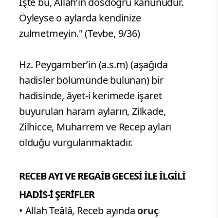
İşte bu, Allah’ın dosdoğru kanunudur.
Öyleyse o aylarda kendinize
zulmetmeyin." (Tevbe, 9/36)
Hz. Peygamber’in (a.s.m) (aşağıda
hadisler bölümünde bulunan) bir
hadisinde, âyet-i kerimede işaret
buyurulan haram ayların, Zilkade,
Zilhicce, Muharrem ve Recep ayları
olduğu vurgulanmaktadır.
RECEB AYI VE REGAİB GECESİ İLE İLGİLİ
HADİS-İ ŞERİFLER
• Allah Teâlâ, Receb ayında
oruç