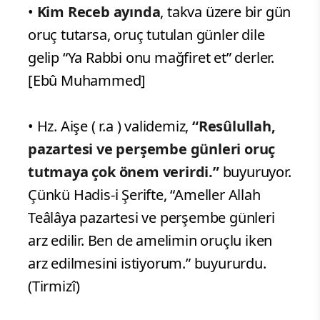
•
Kim Receb ayında
, takva üzere bir gün
oruç tutarsa, oruç tutulan günler dile
gelip “Ya Rabbi onu mağfiret et” derler.
[Ebû Muhammed]
• Hz. Aişe ( r.a ) validemiz,
“Resûlullah,
pazartesi ve perşembe günleri oruç
tutmaya çok önem verirdi.”
buyuruyor.
Çünkü Hadis-i Şerifte, “Ameller Allah
Teâlâya pazartesi ve perşembe günleri
arz edilir. Ben de amelimin oruçlu iken
arz edilmesini istiyorum.” buyururdu.
(Tirmizî)