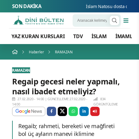
SON DAKİKA
İslam Natosu dosta güven düş
YAZ KURAN KURSLARI
TDV
İSLAM
İMAMLA
Haberler
RAMAZAN
RAMAZAN
Regaip gecesi neler yapmalı,
nasıl ibadet etmeliyiz?
27.02.2020 - 14:00
|
GÜNCELLEME:27.02.2020 -
834
14:00
GÖRÜNTÜLEME
Regaib; rahmeti, bereketi ve mağfireti
bol üç ayların manevi iklimine