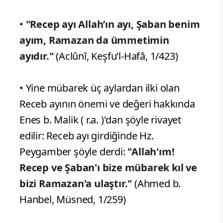
•
"Recep ayı Allah’ın ayı, Şaban benim
ayım, Ramazan da ümmetimin
ayıdır."
(Aclûnî, Keşfu’l-Hafâ, 1/423)
• Yine mübarek üç aylardan ilki olan
Receb ayının önemi ve değeri hakkında
Enes b. Malik ( r.a. )'dan şöyle rivayet
edilir: Receb ayı girdiğinde Hz.
Peygamber şöyle derdi:
"Allah'ım!
Recep ve Şaban'ı bize mübarek kıl ve
bizi Ramazan'a ulaştır."
(Ahmed b.
Hanbel, Müsned, 1/259)