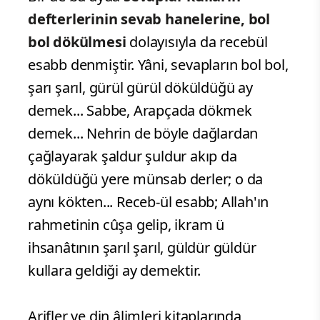
defterlerinin sevab hanelerine, bol
bol dökülmesi
dolayısıyla da recebül
esabb denmiştir. Yâni, sevapların bol bol,
şarı şarıl, gürül gürül döküldüğü ay
demek... Sabbe, Arapçada dökmek
demek... Nehrin de böyle dağlardan
çağlayarak şaldur şuldur akıp da
döküldüğü yere münsab derler; o da
aynı kökten... Receb-ül esabb; Allah'ın
rahmetinin cûşa gelip, ikram ü
ihsanâtının şarıl şarıl, güldür güldür
kullara geldiği ay demektir.
Arifler ve din âlimleri kitaplarında