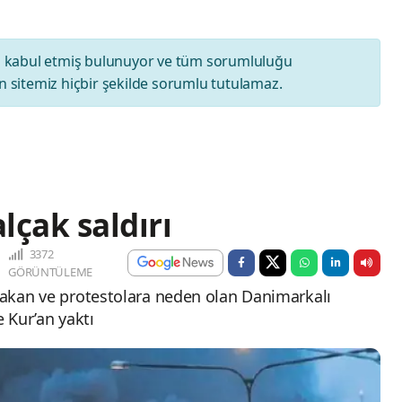
ı
kabul etmiş bulunuyor ve tüm sorumluluğu
 sitemiz hiçbir şekilde sorumlu tutulamaz.
lçak saldırı
3372
GÖRÜNTÜLEME
 yakan ve protestolara neden olan Danimarkalı
e Kur’an yaktı