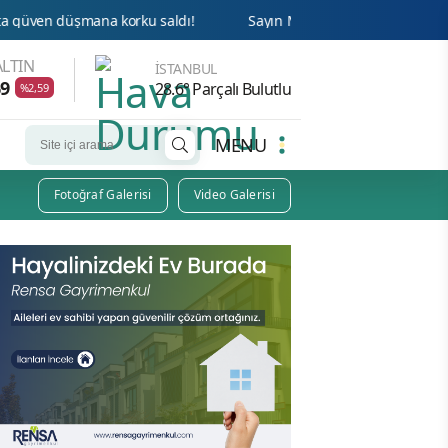
a korku saldı!
Sayın Münih din hizmetleri Ateşesi Ahmet Ta
LTIN
İSTANBUL
69
28.6° Parçalı Bulutlu
%2,59
MENU
Fotoğraf Galerisi
Video Galerisi