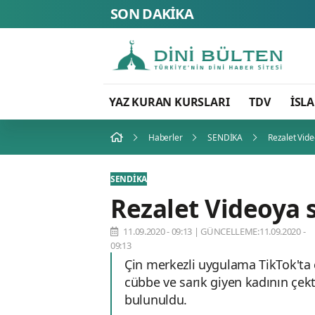
SON DAKİKA
YAZ KURAN KURSLARI
TDV
İSL
Haberler
SENDİKA
Rezalet Vid
SENDİKA
Rezalet Videoya 
11.09.2020 - 09:13
|
GÜNCELLEME:11.09.2020 -
09:13
Çin merkezli uygulama TikTok'ta 
cübbe ve sarık giyen kadının çekti
bulunuldu.