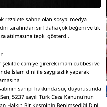
ok rezalete sahne olan sosyal medya
kadın tarafından sırf daha çok beğeni ve tık
mza atılmasına tepki gösterdi.
r
ir şekilde camiye girerek imam cübbesi ve
nde İslam dini ile saygısızlık yaparak
lamasına
abının sahipi hakkında suç duyurusunda
 Sen, 5237 sayılı Türk Ceza Kanunu’nun
n Halkın Bir Kesminin Benimsediği Dini