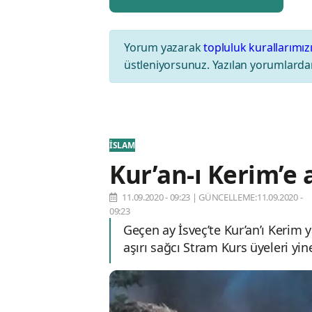
Yorum yazarak
topluluk kurallarımız
üstleniyorsunuz. Yazılan yorumlardan
İSLAM
Kur’an-ı Kerim’e a
11.09.2020 - 09:23
|
GÜNCELLEME:11.09.2020 -
09:23
Geçen ay İsveç’te Kur’an’ı Kerim
aşırı sağcı Stram Kurs üyeleri yin