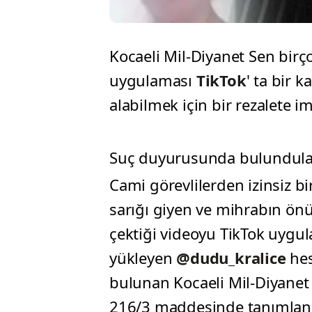
Kocaeli Mil-Diyanet Sen birç
uygulaması
TikTok
' ta bir 
alabilmek için bir rezalete i
Suç duyurusunda bulundula
Cami görevlilerden izinsiz b
sarığı giyen ve mihrabın önü
çektiği videoyu TikTok uygu
yükleyen
@dudu_kralice
hes
bulunan Kocaeli Mil-Diyanet
216/3 maddesinde tanımlana