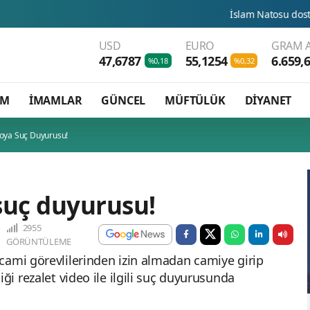
İslam Natosu dosta güven düşman
USD
EURO
GRAM A
47,6787
55,1254
6.659,
%0,18
%0,32
AM
İMAMLAR
GÜNCEL
MÜFTÜLÜK
DİYANET
eoya Suç Duyurusu!
suç duyurusu!
2955
GÖRÜNTÜLEME
cami görevlilerinden izin almadan camiye girip
ği rezalet video ile ilgili suç duyurusunda