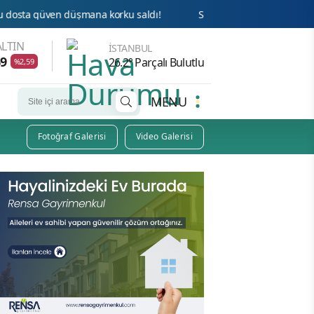
korku saldı!
Sayın Münih din hizmetleri Ateşesi Ahmet Tanı
LTIN
İSTANBUL
69
26.2° Parçalı Bulutlu
%2,59
MENU
Fotoğraf Galerisi
Video Galerisi