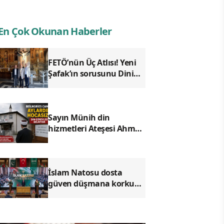
En Çok Okunan Haberler
FETÖ’nün Üç Atlısı! Yeni
Şafak’ın sorusunu Dini
Bülten cevaplıyor!
Sayın Münih din
hizmetleri Ateşesi Ahmet
Tanış! biz Türkiye’den
duyduk sen oradan
duymuyor musun?
İslam Natosu dosta
güven düşmana korku
saldı!