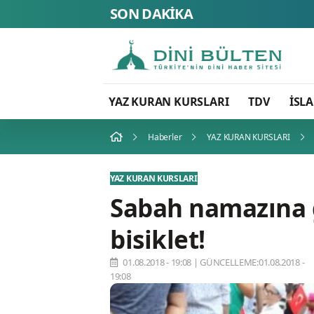
SON DAKİKA
YAZ KURAN KURSLARI
TDV
İSL
Haberler
YAZ KURAN KURSLARI
YAZ KURAN KURSLARI
Sabah namazına 
bisiklet!
01.08.2018 - 19:08
|
GÜNCELLEME:01.08.2018 -
19:08