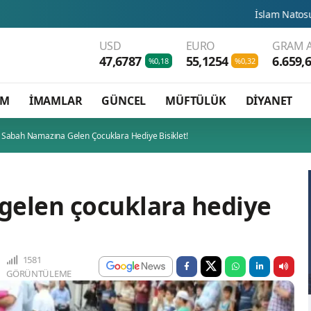
İslam Natosu dosta güven düşmana 
USD
EURO
GRAM A
47,6787
55,1254
6.659,
%0,18
%0,32
AM
İMAMLAR
GÜNCEL
MÜFTÜLÜK
DİYANET
Sabah Namazına Gelen Çocuklara Hediye Bisiklet!
gelen çocuklara hediye
1581
GÖRÜNTÜLEME