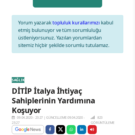
Yorum yazarak
topluluk kurallarımızı
kabul
etmiş bulunuyor ve tüm sorumluluğu
üstleniyorsunuz. Yazılan yorumlardan
sitemiz hiçbir şekilde sorumlu tutulamaz.
SAĞLIK
DİTİP İtalya İhtiyaç
Sahiplerinin Yardımına
Koşuyor
09.04.2020 - 23:27
|
GÜNCELLEME:09.04.2020 -
823
23:27
GÖRÜNTÜLEME