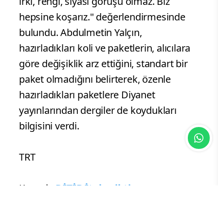
ırkı, rengi, siyasi görüşü olmaz. Biz
hepsine koşarız." değerlendirmesinde
bulundu. Abdulmetin Yalçın,
hazırladıkları koli ve paketlerin, alıcılara
göre değişiklik arz ettiğini, standart bir
paket olmadığını belirterek, özenle
hazırladıkları paketlere Diyanet
yayınlarından dergiler de koydukları
bilgisini verdi.
TRT
Kaynak:
DİTİB İtalya ihtiyaç
sahiplerinin yardımına koşuyor