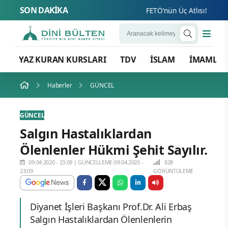
SON DAKİKA
FETÖ’nün Üç Atlısı! Yeni Şaf
YAZ KURAN KURSLARI
TDV
İSLAM
İMAMLA
Haberler
GÜNCEL
GÜNCEL
Salgın Hastalıklardan
Ölenlenler Hükmi Şehit Sayılır.
09.04.2020 - 23:09
|
GÜNCELLEME:09.04.2020 -
828
23:09
GÖRÜNTÜLEME
Diyanet İşleri Başkanı Prof.Dr. Ali Erbaş
Salgın Hastalıklardan Ölenlenlerin