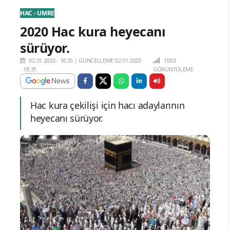
HAC - UMRE
2020 Hac kura heyecanı
sürüyor.
02.01.2020 - 18:35
|
GÜNCELLEME:02.01.2020
1003
- 18:35
GÖRÜNTÜLEME
Hac kura çekilişi için hacı adaylarının
heyecanı sürüyor.