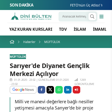
SON DAKİKA
FETÖ’nün Üç Atlısı! Yeni Şafa
YAZ KURAN KURSLARI
TDV
İSLAM
İMAMLA
Haberler
MÜFTÜLÜK
MÜFTÜLÜK
Sarıyer'de Diyanet Gençlik
Merkezi Açılıyor
01.01.2020 - 23:02
|
GÜNCELLEME:01.01.2020
1269
- 23:02
GÖRÜNTÜLEME
Milli ve manevi değerlere bağlı nesiller
yetişmesi amacıyla Sarıyer’de bir proje