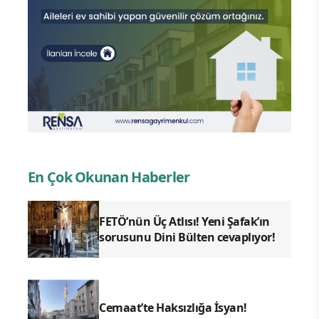
En Çok Okunan Haberler
FETÖ’nün Üç Atlısı! Yeni Şafak’ın
sorusunu Dini Bülten cevaplıyor!
Cemaat’te Haksızlığa İsyan!