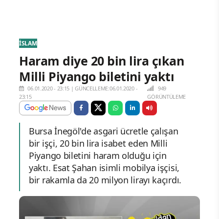
İSLAM
Haram diye 20 bin lira çıkan
Milli Piyango biletini yaktı
06.01.2020 - 23:15
|
GÜNCELLEME:06.01.2020 -
949
23:15
GÖRÜNTÜLEME
Bursa İnegöl'de asgari ücretle çalışan
bir işçi, 20 bin lira isabet eden Milli
Piyango biletini haram olduğu için
yaktı. Esat Şahan isimli mobilya işçisi,
bir rakamla da 20 milyon lirayı kaçırdı.