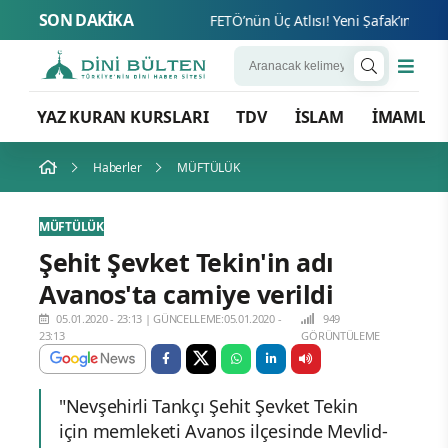
SON DAKİKA
FETÖ’nün
YAZ KURAN KURSLARI
TDV
İSLAM
İMAMLA
Haberler
MÜFTÜLÜK
MÜFTÜLÜK
Şehit Şevket Tekin'in adı
Avanos'ta camiye verildi
05.01.2020 - 23:13
|
GÜNCELLEME:05.01.2020 -
949
23:13
GÖRÜNTÜLEME
"Nevşehirli Tankçı Şehit Şevket Tekin
için memleketi Avanos ilçesinde Mevlid-