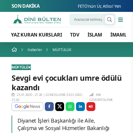
SON DAKİKA
FETÖ’nün Üç Atlısı! Yeni Şafak’ı
YAZ KURAN KURSLARI
TDV
İSLAM
İMAMLA
Haberler
MÜFTÜLÜK
MÜFTÜLÜK
Sevgi evi çocukları umre ödülü
kazandı
23.01.2020 - 21:26
|
GÜNCELLEME:23.01.2020 -
846
21:26
GÖRÜNTÜLEME
Diyanet İşleri Başkanlığı ile Aile,
Çalışma ve Sosyal Hizmetler Bakanlığı