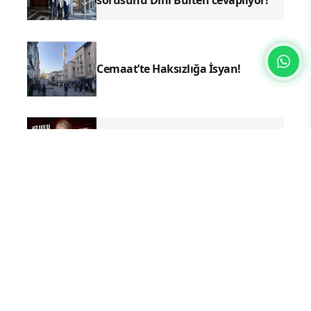
sorusunu Dini Bülten cevaplıyor!
Cemaat’te Haksızlığa İsyan!
Bu Haber Uğur Abiyi Götürür!
YAZ KURAN KURSLARI