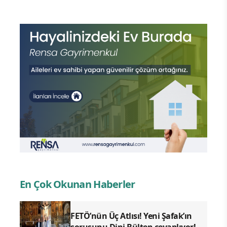
En Çok Okunan Haberler
FETÖ’nün Üç Atlısı! Yeni Şafak’ın