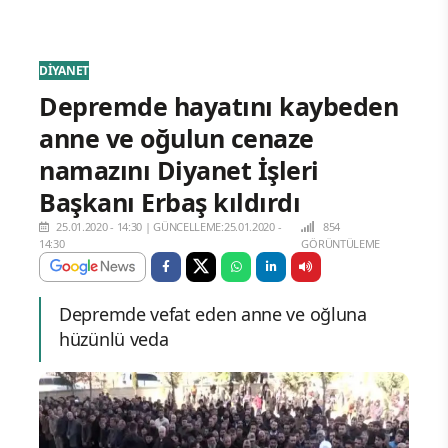
DİYANET
Depremde hayatını kaybeden
anne ve oğulun cenaze
namazını Diyanet İşleri
Başkanı Erbaş kıldırdı
25.01.2020 - 14:30
|
GÜNCELLEME:25.01.2020 -
854
14:30
GÖRÜNTÜLEME
Depremde vefat eden anne ve oğluna
hüzünlü veda