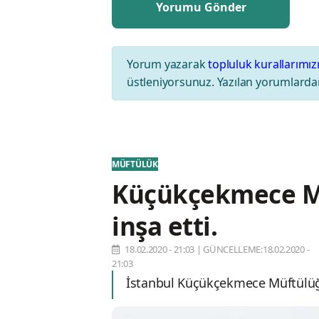
Yorum yazarak
topluluk kurallarımız
üstleniyorsunuz. Yazılan yorumlardan
MÜFTÜLÜK
Küçükçekmece Mü
inşa etti.
18.02.2020 - 21:03
|
GÜNCELLEME:18.02.2020 -
21:03
İstanbul Küçükçekmece Müftülüğ