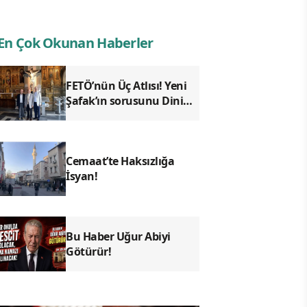
En Çok Okunan Haberler
FETÖ’nün Üç Atlısı! Yeni
Şafak’ın sorusunu Dini
Bülten cevaplıyor!
Cemaat’te Haksızlığa
İsyan!
Bu Haber Uğur Abiyi
Götürür!