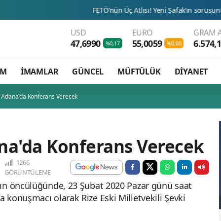
FETÖ’nün Üç Atlısı! Yeni Şafak’ın sorusunu Dini Bülten ce
USD
EURO
GRAM A
47,6990
55,0059
6.574,
%0,17
%0,00
AM
İMAMLAR
GÜNCEL
MÜFTÜLÜK
DİYANET
z Adana'da Konferans Verecek
na'da Konferans Verecek
1266
GÖRÜNTÜLEME
nın öncülüğünde, 23 Şubat 2020 Pazar günü saat
 konuşmacı olarak Rize Eski Milletvekili Şevki