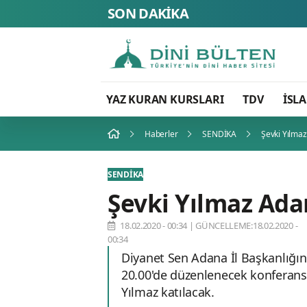
SON DAKİKA
YAZ KURAN KURSLARI
TDV
İSL
Haberler
SENDİKA
Şevki Yılma
SENDİKA
Şevki Yılmaz Ada
18.02.2020 - 00:34
|
GÜNCELLEME:18.02.2020 -
00:34
Diyanet Sen Adana İl Başkanlığı
20.00'de düzenlenecek konferansa
Yılmaz katılacak.