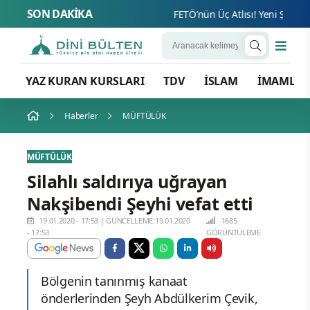
SON DAKİKA
FETÖ’nün Üç Atlısı! Yeni Şafak’ın s
YAZ KURAN KURSLARI
TDV
İSLAM
İMAMLA
Haberler
MÜFTÜLÜK
MÜFTÜLÜK
Silahlı saldırıya uğrayan
Nakşibendi Şeyhi vefat etti
19.01.2020 - 17:53
|
GÜNCELLEME:19.01.2020
1685
- 17:53
GÖRÜNTÜLEME
Bölgenin tanınmış kanaat
önderlerinden Şeyh Abdülkerim Çevik,