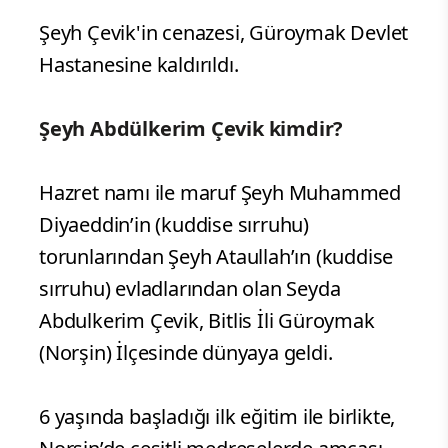
Şeyh Çevik'in cenazesi, Güroymak Devlet
Hastanesine kaldırıldı.
Şeyh Abdülkerim Çevik kimdir?
Hazret namı ile maruf Şeyh Muhammed
Diyaeddin’in (kuddise sırruhu)
torunlarından Şeyh Ataullah’ın (kuddise
sırruhu) evladlarından olan Seyda
Abdulkerim Çevik, Bitlis İli Güroymak
(Norşin) İlçesinde dünyaya geldi.
6 yaşında başladığı ilk eğitim ile birlikte,