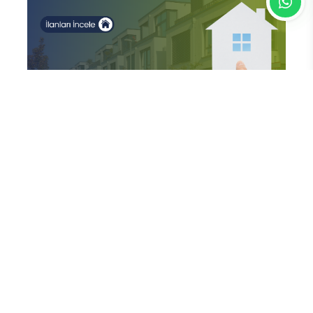
En Çok Okunan Haberler
FETÖ’nün Üç Atlısı! Yeni Şafak’ın
sorusunu Dini Bülten cevaplıyor!
Cemaat’te Haksızlığa İsyan!