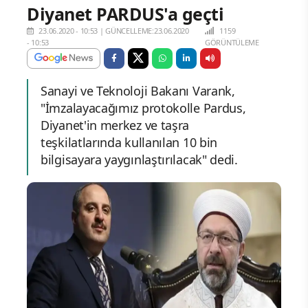
Diyanet PARDUS'a geçti
23.06.2020 - 10:53
|
GÜNCELLEME:23.06.2020
1159
- 10:53
GÖRÜNTÜLEME
Sanayi ve Teknoloji Bakanı Varank,
"İmzalayacağımız protokolle Pardus,
Diyanet'in merkez ve taşra
teşkilatlarında kullanılan 10 bin
bilgisayara yaygınlaştırılacak" dedi.