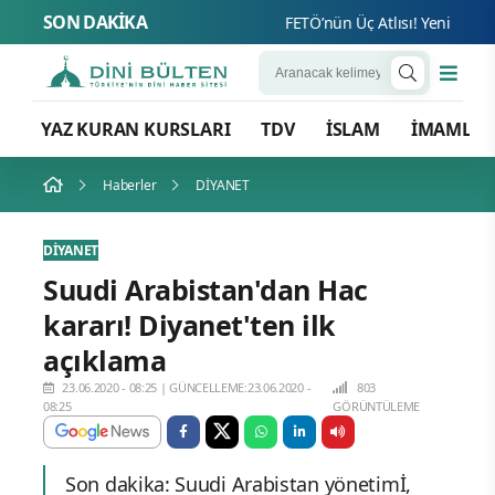
SON DAKİKA
FETÖ’nün Üç Atlısı! Yeni Şafak’ın
YAZ KURAN KURSLARI
TDV
İSLAM
İMAMLA
Haberler
DİYANET
DİYANET
Suudi Arabistan'dan Hac
kararı! Diyanet'ten ilk
açıklama
23.06.2020 - 08:25
|
GÜNCELLEME:23.06.2020 -
803
08:25
GÖRÜNTÜLEME
Son dakika: Suudi Arabistan yönetimİ,