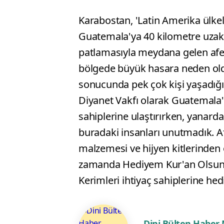
Karabostan, 'Latin Amerika ülk
Guatemala'ya 40 kilometre uzak
patlamasıyla meydana gelen afet
bölgede büyük hasara neden oldu.
sonucunda pek çok kişi yaşadığı
Diyanet Vakfı olarak Guatemala'd
sahiplerine ulaştırırken, yanar
buradaki insanları unutmadık. Af
malzemesi ve hijyen kitlerinden 
zamanda Hediyem Kur'an Olsun P
Kerimleri ihtiyaç sahiplerine hedi
Dini Bülten Haber