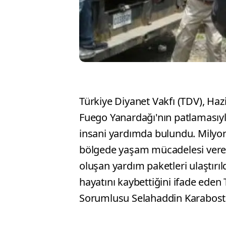
Türkiye Diyanet Vakfı (TDV), Ha
Fuego Yanardağı'nın patlamasıyl
insani yardımda bulundu. Milyonl
bölgede yaşam mücadelesi veren 
oluşan yardım paketleri ulaştırı
hayatını kaybettiğini ifade eden
Sorumlusu Selahaddin Karabostan,