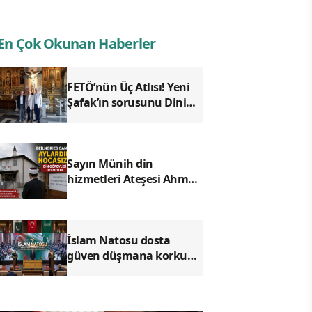
En Çok Okunan Haberler
FETÖ’nün Üç Atlısı! Yeni
Şafak’ın sorusunu Dini
Bülten cevaplıyor!
Sayın Münih din
hizmetleri Ateşesi Ahmet
Tanış! biz Türkiye’den
duyduk sen oradan
duymuyor musun?
İslam Natosu dosta
güven düşmana korku
saldı!