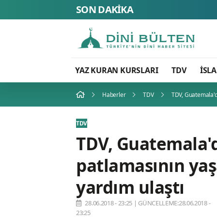
SON DAKİKA
YAZ KURAN KURSLARI
TDV
İSL
Haberler
TDV
TDV, Guatemala'd
TDV
TDV, Guatemala'
patlamasının yaş
yardım ulaştı
28.06.2018 - 23:25
|
GÜNCELLEME:28.06.2018 -
23:25