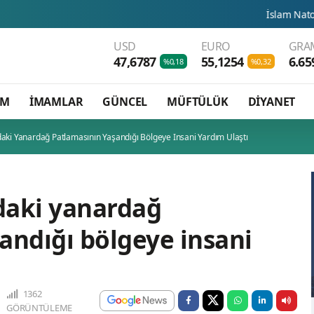
İslam Natosu dosta güven 
USD
EURO
GRAM
47,6787
55,1254
6.65
%0,18
%0,32
AM
İMAMLAR
GÜNCEL
MÜFTÜLÜK
DİYANET
aki Yanardağ Patlamasının Yaşandığı Bölgeye Insani Yardım Ulaştı
daki yanardağ
andığı bölgeye insani
1362
GÖRÜNTÜLEME