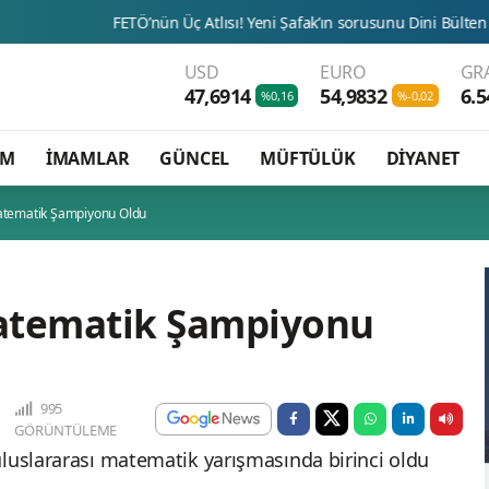
FETÖ’nün Üç Atlısı! Yeni Şafak’ın sorusunu Dini Bülten cevaplıyor!
USD
EURO
GR
47,6914
54,9832
6.5
%0,16
%-0,02
AM
İMAMLAR
GÜNCEL
MÜFTÜLÜK
DİYANET
atematik Şampiyonu Oldu
atematik Şampiyonu
995
GÖRÜNTÜLEME
uluslararası matematik yarışmasında birinci oldu