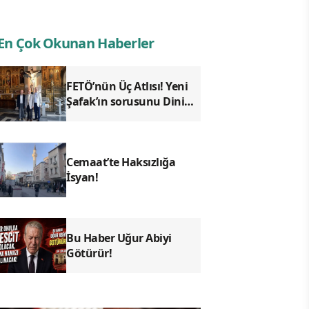
En Çok Okunan Haberler
FETÖ’nün Üç Atlısı! Yeni
Şafak’ın sorusunu Dini
Bülten cevaplıyor!
Cemaat’te Haksızlığa
İsyan!
Bu Haber Uğur Abiyi
Götürür!