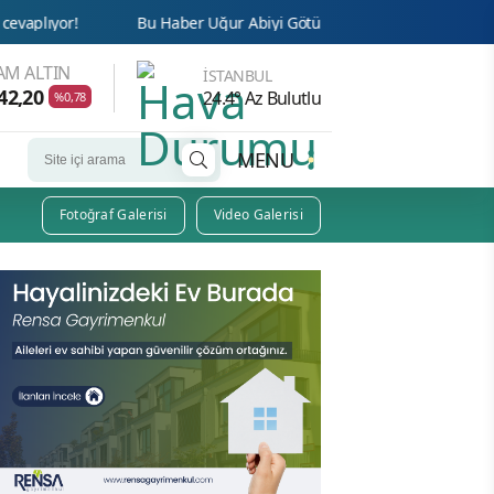
Bu Haber Uğur Abiyi Götürür!
Cemaat’te Haksızlığa İsyan!
AM ALTIN
İSTANBUL
42,20
24.4° Az Bulutlu
%0,78
MENU
Fotoğraf Galerisi
Video Galerisi