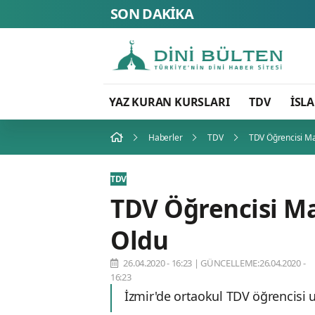
SON DAKİKA
YAZ KURAN KURSLARI
TDV
İSL
Haberler
TDV
TDV Öğrencisi M
TDV
TDV Öğrencisi M
Oldu
26.04.2020 - 16:23
|
GÜNCELLEME:26.04.2020 -
16:23
İzmir'de ortaokul TDV öğrencisi 