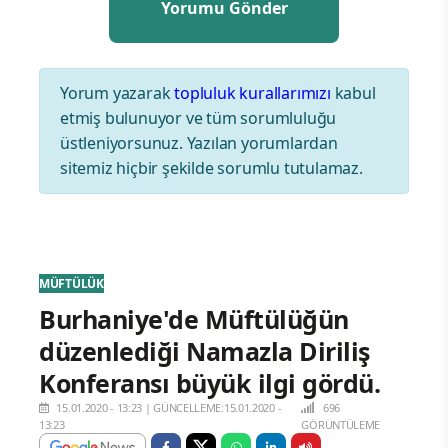
Yorum yazarak
topluluk kurallarımızı
kabul
etmiş bulunuyor ve tüm sorumluluğu
üstleniyorsunuz. Yazılan yorumlardan
sitemiz hiçbir şekilde sorumlu tutulamaz.
MÜFTÜLÜK
Burhaniye'de Müftülüğün
düzenlediği Namazla Diriliş
Konferansı büyük ilgi gördü.
15.01.2020 - 13:23
|
GÜNCELLEME:15.01.2020 -
696
13:23
GÖRÜNTÜLEME