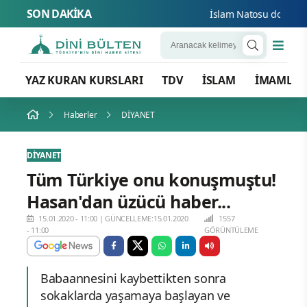
SON DAKİKA
İslam Natosu dosta güve
YAZ KURAN KURSLARI
TDV
İSLAM
İMAMLA
Haberler
DİYANET
DİYANET
Tüm Türkiye onu konuşmuştu!
Hasan'dan üzücü haber...
15.01.2020 - 11:00
|
GÜNCELLEME:15.01.2020
1557
- 11:00
GÖRÜNTÜLEME
Babaannesini kaybettikten sonra
sokaklarda yaşamaya başlayan ve