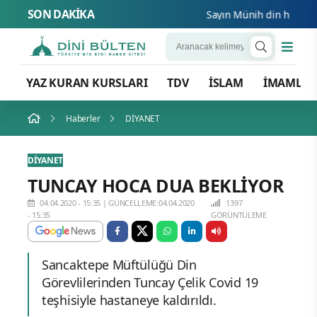
SON DAKİKA
Sayın Münih din hizmetleri
YAZ KURAN KURSLARI
TDV
İSLAM
İMAMLA
Haberler
DİYANET
DİYANET
TUNCAY HOCA DUA BEKLİYOR
04.04.2020 - 15:35
|
GÜNCELLEME:04.04.2020
1397
- 15:35
GÖRÜNTÜLEME
Sancaktepe Müftülüğü Din
Görevlilerinden Tuncay Çelik Covid 19
teşhisiyle hastaneye kaldırıldı.