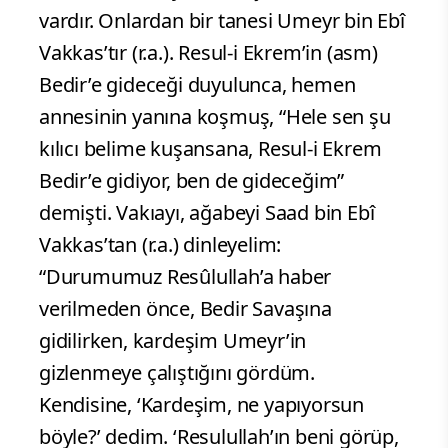
vardır. Onlardan bir tanesi Umeyr bin Ebî
Vakkas’tır (r.a.). Resul-i Ekrem’in (asm)
Bedir’e gideceği duyulunca, hemen
annesinin yanına koşmuş, “Hele sen şu
kılıcı belime kuşansana, Resul-i Ekrem
Bedir’e gidiyor, ben de gideceğim”
demişti. Vakıayı, ağabeyi Saad bin Ebî
Vakkas’tan (r.a.) dinleyelim:
“Durumumuz Resûlullah’a haber
verilmeden önce, Bedir Savaşına
gidilirken, kardeşim Umeyr’in
gizlenmeye çalıştığını gördüm.
Kendisine, ‘Kardeşim, ne yapıyorsun
böyle?’ dedim. ‘Resulullah’ın beni görüp,