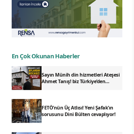
En Çok Okunan Haberler
Sayın Münih din hizmetleri Ateşesi
Ahmet Tanış! biz Türkiye’den
duyduk sen oradan duymuyor
musun?
FETÖ’nün Üç Atlısı! Yeni Şafak’ın
sorusunu Dini Bülten cevaplıyor!