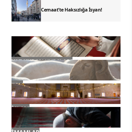
Cemaat’te Haksızlığa İsyan!
YAZ KURAN KURSLARI
TDV
İSLAM