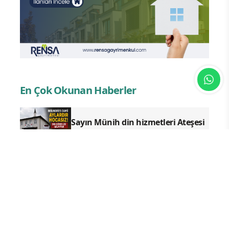
En Çok Okunan Haberler
Sayın Münih din hizmetleri Ateşesi
Ahmet Tanış! biz Türkiye’den
duyduk sen oradan duymuyor
musun?
İslam Natosu dosta güven
düşmana korku saldı!