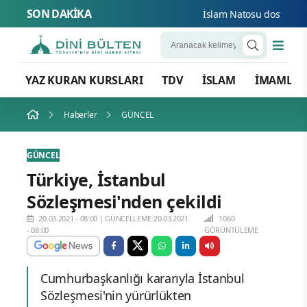
SON DAKİKA
İslam Natosu dosta güven
YAZ KURAN KURSLARI
TDV
İSLAM
İMAMLA
Haberler
GÜNCEL
GÜNCEL
Türkiye, İstanbul
Sözleşmesi'nden çekildi
20.03.2021 - 08:00
|
GÜNCELLEME:20.03.2021
1060
- 08:00
GÖRÜNTÜLEME
Cumhurbaşkanlığı kararıyla İstanbul
Sözleşmesi'nin yürürlükten