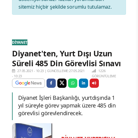
sitemiz hiçbir şekilde sorumlu tutulamaz.
DİYANET
Diyanet'ten, Yurt Dışı Uzun
Süreli 485 Din Görevlisi Sınavı
27.05.2021 - 10:23
|
GÜNCELLEME:27.05.2021
1226
- 10:23
GÖRÜNTÜLEME
Diyanet İşleri Başkanlığı, yurtdışında 1
yıl süreyle görev yapmak üzere 485 din
görevlisi görevlendirecek.