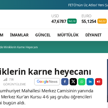
FETÖ’nün Üç Atlısı! Yeni Şafak’ın sorusunu 
USD
EURO
47,6787
55,1254
%0,18
%0,32
AM
İMAMLAR
GÜNCEL
MÜFTÜLÜK
DİYANET
nde Miniklerin Karne Heyecanı
iklerin karne heyecanı
736
GÖRÜNTÜLEME
 Cumhuriyet Mahallesi Merkez Camisinin yanında
ı Merkez Kur'an Kursu 4-6 yaş grubu öğrencileri
ni bugün aldı.