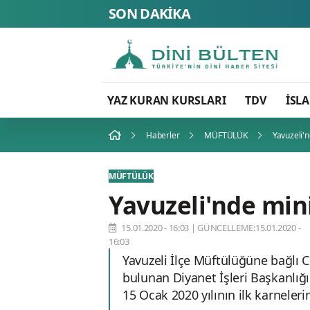
SON DAKİKA
YAZ KURAN KURSLARI
TDV
İSL
Haberler
MÜFTÜLÜK
Yavuzeli'
MÜFTÜLÜK
Yavuzeli'nde min
15.01.2020 - 16:03
|
GÜNCELLEME:15.01.2020 -
16:03
Yavuzeli İlçe Müftülüğüne bağlı
bulunan Diyanet İşleri Başkanlığ
15 Ocak 2020 yılının ilk karneleri