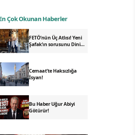
En Çok Okunan Haberler
FETÖ’nün Üç Atlısı! Yeni
Şafak’ın sorusunu Dini
Bülten cevaplıyor!
Cemaat’te Haksızlığa
İsyan!
Bu Haber Uğur Abiyi
Götürür!