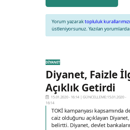
Yorum yazarak
topluluk kurallarımız
üstleniyorsunuz. Yazılan yorumlardan
DİYANET
Diyanet, Faizle İl
Açıklık Getirdi
15.01.2020 - 16:14
|
GÜNCELLEME:15.01.2020 -
16:14
TOKİ kampanyası kapsamında dev
caiz olduğunu açıklayan Diyanet,
belirtti. Diyanet, devlet bankalar