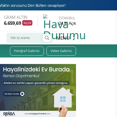
Dini Bülten cevaplıyor!
Bu Haber Uğur Abiyi Götürür!
GRAM ALTIN
İSTANBUL
6.659,69
24.9° Açık
%2,59
MENU
Fotoğraf Galerisi
Video Galerisi