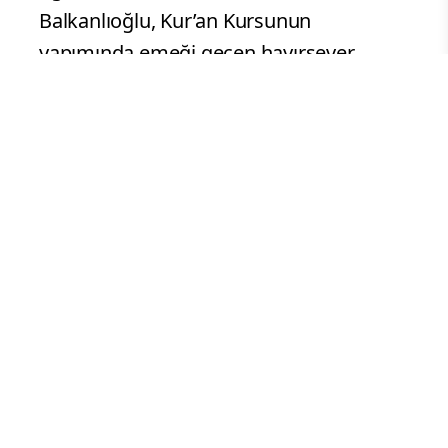
Balkanlıoğlu, Kur’an Kursunun
yapımında emeği geçen hayırsever
vatandaşlara plaket de verdi.
Daha sonra Karapürçek ilçesine geçerek
Hafız İsmail Biçer Kız Kur’an Kursunun
açılışını da gerçekleştiren Vali
Balkanlıoğlu, “Kur’an kursları, camiler,
hafızlar ve okunan ezanlar en az
bayrağımızın gönderde dalgalanması
kadar önemlidir. Çünkü bizi biz yapan bu
değerler, ülkemizde Müslümanların
rahat ve huzur içinde gezip dolaşabildiği,
ibadet yapabildiği anlamına gelen