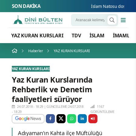
SON DAKİKA
İslam Natosu dosta güven
YAZ KURAN KURSLARI
TDV
İSLAM
İMAMLA
Haberler
YAZ KURAN KURSLARI
YAZ KURAN KURSLARI
Yaz Kuran Kurslarında
Rehberlik ve Denetim
faaliyetleri sürüyor
24.07.2018 - 18:29
|
GÜNCELLEME:24.07.2018
1167
- 18:29
GÖRÜNTÜLEME
Adıyaman'ın Kahta ilçe Müftülüğü