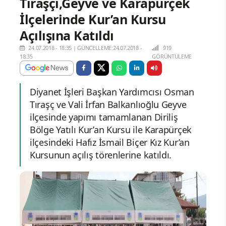
Tıraşçı,Geyve ve Karapürçek
İlçelerinde Kur’an Kursu
Açılışına Katıldı
24.07.2018 - 18:35
|
GÜNCELLEME:24.07.2018 -
919
18:35
GÖRÜNTÜLEME
Diyanet İşleri Başkan Yardımcısı Osman
Tıraşç ve Vali İrfan Balkanlıoğlu Geyve
ilçesinde yapımı tamamlanan Diriliş
Bölge Yatılı Kur’an Kursu ile Karapürçek
ilçesindeki Hafız İsmail Biçer Kız Kur’an
Kursunun açılış törenlerine katıldı.