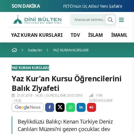
SON DAKİKA
FETÖ’nün
YAZ KURAN KURSLARI
TDV
İSLAM
İMAMLA
Haberler
YAZ KURAN KURSLARI
YAZ KURAN KURSLARI
Yaz Kur'an Kursu Öğrencilerini
Balık Ziyafeti
25.07.2018 - 14:20
|
GÜNCELLEME:25.07.2018
1186
- 14:20
GÖRÜNTÜLEME
Beylikdüzü Balıkçı Kenan Türkiye Deniz
Canlıları Müzesi’ni gezen çocuklar, dev