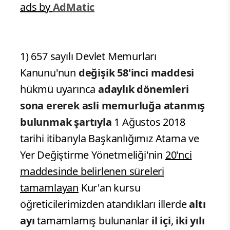
ads by
AdMatic
1) 657 sayılı Devlet Memurları
Kanunu'nun
değişik 58'inci maddesi
hükmü uyarınca
adaylık dönemleri
sona ererek asli memurluğa atanmış
bulunmak şartıyla
1 Ağustos 2018
tarihi itibarıyla Başkanlığımız Atama ve
Yer Değiştirme Yönetmeliği'nin
20'nci
maddesinde belirlenen süreleri
tamamlayan
Kur'an kursu
öğreticilerimizden atandıkları illerde
altı
ayı
tamamlamış bulunanlar
il içi
,
iki yılı