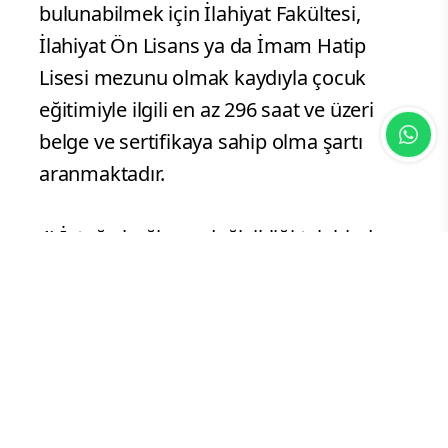
bulunabilmek için İlahiyat Fakültesi,
İlahiyat Ön Lisans ya da İmam Hatip
Lisesi mezunu olmak kaydıyla çocuk
eğitimiyle ilgili en az 296 saat ve üzeri
belge ve sertifikaya sahip olma şartı
aranmaktadır.
4) İsteğe bağlı yer değişikliği talebinde
bulunacak Kur'an kursu öğreticilerimiz,
başvuru bilgilerini kontrol ederek
"
Kur'an Kursu Öğreticileri
Değerlendirme
Formu
" isimli Ek 6
Formun onaylı suretini, müracaatta
bulundukları
İl Müftülüklerinden