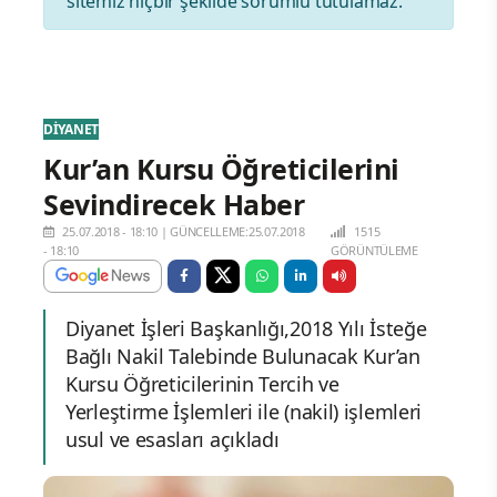
sitemiz hiçbir şekilde sorumlu tutulamaz.
DİYANET
Kur’an Kursu Öğreticilerini
Sevindirecek Haber
25.07.2018 - 18:10
|
GÜNCELLEME:25.07.2018
1515
- 18:10
GÖRÜNTÜLEME
Diyanet İşleri Başkanlığı,2018 Yılı İsteğe
Bağlı Nakil Talebinde Bulunacak Kur’an
Kursu Öğreticilerinin Tercih ve
Yerleştirme İşlemleri ile (nakil) işlemleri
usul ve esasları açıkladı