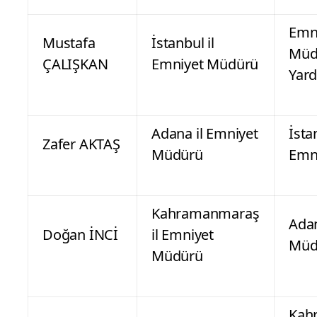
Emn
Mustafa
İstanbul il
Müd
ÇALIŞKAN
Emniyet Müdürü
Yard
Adana il Emniyet
İsta
Zafer AKTAŞ
Müdürü
Emn
Kahramanmaraş
Adan
Doğan İNCİ
il Emniyet
Müd
Müdürü
Kah