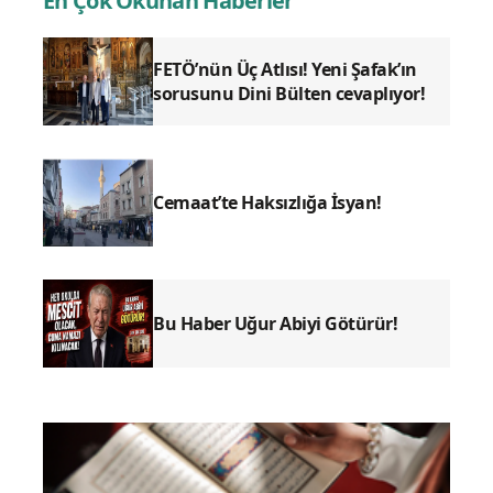
En Çok Okunan Haberler
FETÖ’nün Üç Atlısı! Yeni Şafak’ın
sorusunu Dini Bülten cevaplıyor!
Cemaat’te Haksızlığa İsyan!
Bu Haber Uğur Abiyi Götürür!