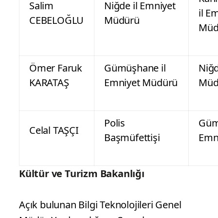
Salim
Niğde il Emniyet
il E
CEBELOĞLU
Müdürü
Müd
Ömer Faruk
Gümüşhane il
Niğd
KARATAŞ
Emniyet Müdürü
Müd
Polis
Güm
Celal TAŞÇI
Başmüfettişi
Emn
Kültür ve Turizm Bakanlığı
Açık bulunan Bilgi Teknolojileri Genel