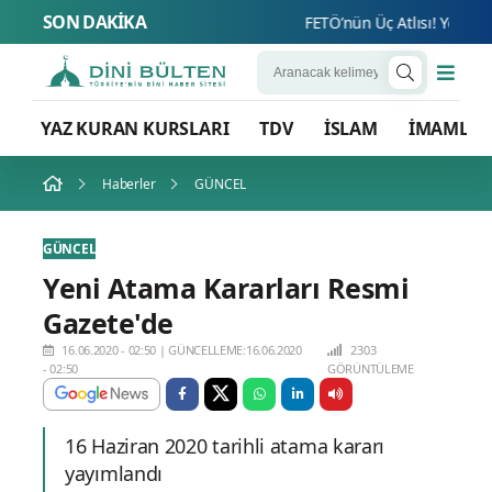
SON DAKİKA
FETÖ’nün Üç Atlısı! Yeni Şafak
YAZ KURAN KURSLARI
TDV
İSLAM
İMAMLA
Haberler
GÜNCEL
GÜNCEL
Yeni Atama Kararları Resmi
Gazete'de
16.06.2020 - 02:50
|
GÜNCELLEME:16.06.2020
2303
- 02:50
GÖRÜNTÜLEME
16 Haziran 2020 tarihli atama kararı
yayımlandı