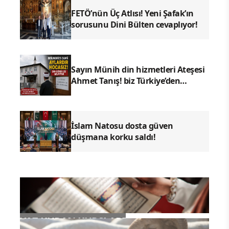
FETÖ’nün Üç Atlısı! Yeni Şafak’ın
sorusunu Dini Bülten cevaplıyor!
Sayın Münih din hizmetleri Ateşesi
Ahmet Tanış! biz Türkiye’den
duyduk sen oradan duymuyor
musun?
İslam Natosu dosta güven
düşmana korku saldı!
YAZ KURAN KURSLARI