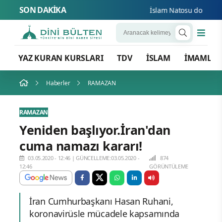
SON DAKİKA
İslam Natosu dosta güve
YAZ KURAN KURSLARI
TDV
İSLAM
İMAMLA
Haberler
RAMAZAN
RAMAZAN
Yeniden başlıyor.İran'dan
cuma namazı kararı!
03.05.2020 - 12:46
|
GÜNCELLEME:03.05.2020 -
874
12:46
GÖRÜNTÜLEME
İran Cumhurbaşkanı Hasan Ruhani,
koronavirüsle mücadele kapsamında