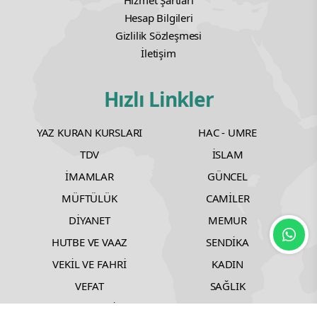
Hizmet Şartları
Hesap Bilgileri
Gizlilik Sözleşmesi
İletişim
Hızlı Linkler
YAZ KURAN KURSLARI
HAC - UMRE
TDV
İSLAM
İMAMLAR
GÜNCEL
MÜFTÜLÜK
CAMİLER
DİYANET
MEMUR
HUTBE VE VAAZ
SENDİKA
VEKİL VE FAHRİ
KADIN
VEFAT
SAĞLIK
TEKNOLOJİ
SINAVLAR