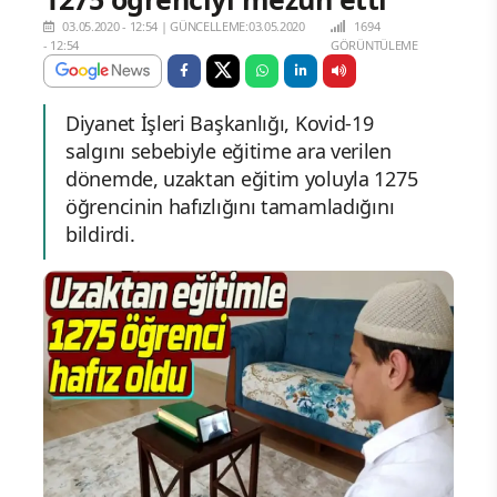
03.05.2020 - 12:54
|
GÜNCELLEME:03.05.2020
1694
- 12:54
GÖRÜNTÜLEME
Diyanet İşleri Başkanlığı, Kovid-19
salgını sebebiyle eğitime ara verilen
dönemde, uzaktan eğitim yoluyla 1275
öğrencinin hafızlığını tamamladığını
bildirdi.