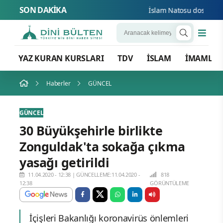
SON DAKİKA
İslam Natosu dosta güven
YAZ KURAN KURSLARI
TDV
İSLAM
İMAMLA
Haberler
GÜNCEL
GÜNCEL
30 Büyükşehirle birlikte
Zonguldak'ta sokağa çıkma
yasağı getirildi
11.04.2020 - 12:38
|
GÜNCELLEME:11.04.2020 -
818
12:38
GÖRÜNTÜLEME
İçişleri Bakanlığı koronavirüs önlemleri