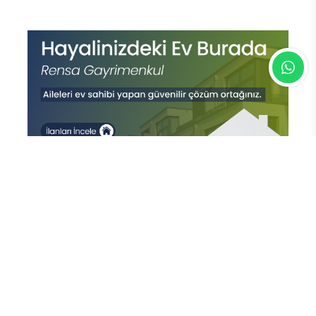
En Çok Okunan Haberler
FETÖ’nün Üç Atlısı! Yeni Şafak’ın
sorusunu Dini Bülten cevaplıyor!