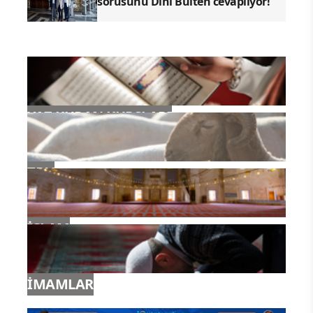
sorusunu Dini Bülten cevaplıyor!
YAZ KURAN KURSLARI
TDV
İSLAM
İMAMLAR