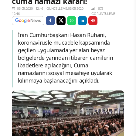
cuma namazı kararı!
03.05.2020 - 12:46
|
GÜNCELLEME:03.05.2020 -
872
12:46
GÖRÜNTÜLEME
İran Cumhurbaşkanı Hasan Ruhani,
koronavirüsle mücadele kapsamında
geçilen uygulamada yer alan beyaz
bölgelerde yarından itibaren camilerin
ibadetlere açılacağını, Cuma
namazlarını sosyal mesafeye uyularak
kılınmaya başlanacağını açıkladı.