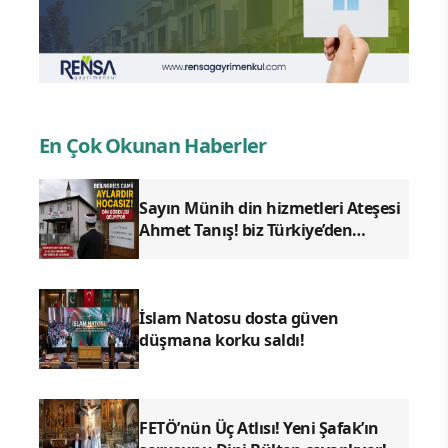
En Çok Okunan Haberler
Sayın Münih din hizmetleri Ateşesi
Ahmet Tanış! biz Türkiye’den
duyduk sen oradan duymuyor
musun?
İslam Natosu dosta güven
düşmana korku saldı!
FETÖ’nün Üç Atlısı! Yeni Şafak’ın