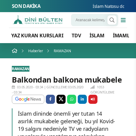
SON DAKİKA
İslam Natosu dosta güve
YAZ KURAN KURSLARI
TDV
İSLAM
İMAMLA
Haberler
RAMAZAN
RAMAZAN
Balkondan balkona mukabele
03.05.2020 - 03:34
|
GÜNCELLEME:03.05.2020
1053
- 03:34
GÖRÜNTÜLEME
İslam dininde önemli yer tutan 14
asırlık mukabele geleneği, bu yıl Kovid-
19 salgını nedeniyle TV ve radyoların