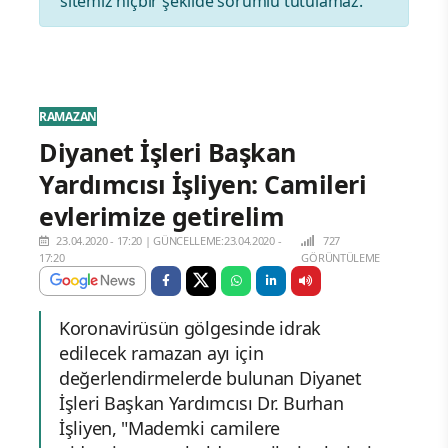
sitemiz hiçbir şekilde sorumlu tutulamaz.
RAMAZAN
Diyanet İşleri Başkan
Yardımcısı İşliyen: Camileri
evlerimize getirelim
23.04.2020 - 17:20
|
GÜNCELLEME:23.04.2020 -
727
17:20
GÖRÜNTÜLEME
Koronavirüsün gölgesinde idrak
edilecek ramazan ayı için
değerlendirmelerde bulunan Diyanet
İşleri Başkan Yardımcısı Dr. Burhan
İşliyen, "Mademki camilere