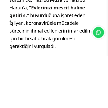
Harun'a,
"Evlerinizi mescit haline
getirin."
buyurduğuna işaret eden
İşliyen, koronavirüsle mücadele
sürecinin ihmal edilenlerin imar edilmesi
için bir fırsat olarak görülmesi
gerektiğini vurguladı.
İşliyen, insanların,
"nazargahı ilahi
(Allah'ın baktığı yer)"
olan kalplerini
ihmal ettiğini anlatarak, şunları söyledi:
"Bedenimiz, elbisemiz, işimiz, aşımız
ve fiziğimizle o kadar çok meşgul
olduk ki Allah'ın nazargahı olan