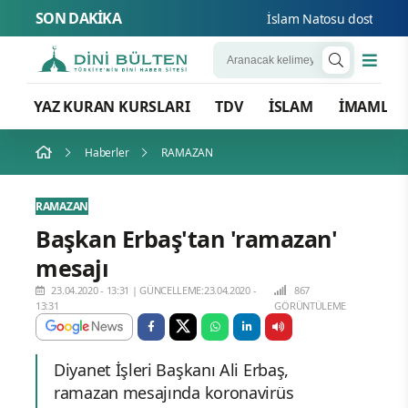
SON DAKİKA
İslam Natosu dosta güven d
YAZ KURAN KURSLARI
TDV
İSLAM
İMAMLA
Haberler
RAMAZAN
RAMAZAN
Başkan Erbaş'tan 'ramazan'
mesajı
23.04.2020 - 13:31
|
GÜNCELLEME:23.04.2020 -
867
13:31
GÖRÜNTÜLEME
Diyanet İşleri Başkanı Ali Erbaş,
ramazan mesajında koronavirüs