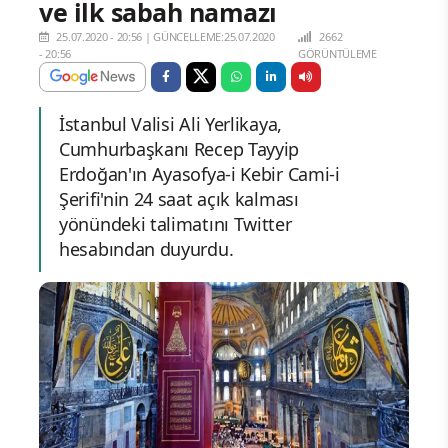
ve ilk sabah namazı
25.07.2020 - 20:56
|
GÜNCELLEME:25.07.2020
2662
- 20:56
GÖRÜNTÜLEME
İstanbul Valisi Ali Yerlikaya,
Cumhurbaşkanı Recep Tayyip
Erdoğan'ın Ayasofya-i Kebir Cami-i
Şerifi'nin 24 saat açık kalması
yönündeki talimatını Twitter
hesabından duyurdu.