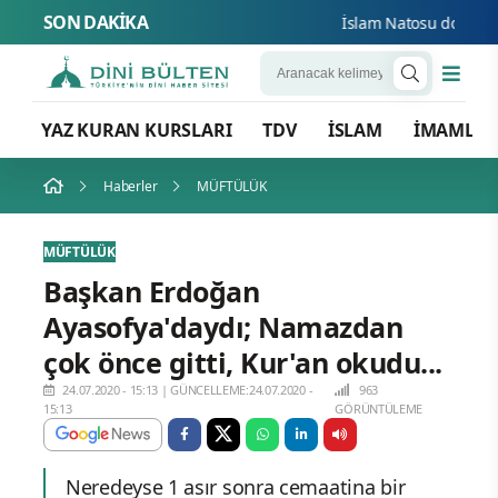
SON DAKİKA
İslam Natosu dosta güve
YAZ KURAN KURSLARI
TDV
İSLAM
İMAMLA
Haberler
MÜFTÜLÜK
MÜFTÜLÜK
Başkan Erdoğan
Ayasofya'daydı; Namazdan
çok önce gitti, Kur'an okudu...
24.07.2020 - 15:13
|
GÜNCELLEME:24.07.2020 -
963
15:13
GÖRÜNTÜLEME
Neredeyse 1 asır sonra cemaatina bir