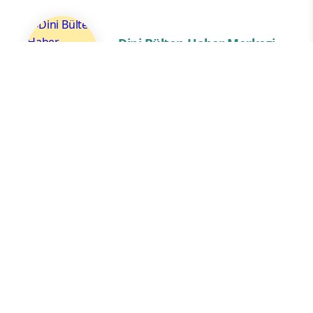
Dini Bülten Haber Merkezi
Dijital Haber Editörü
Yorum Yazın