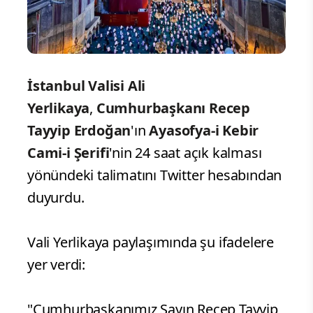
İstanbul Valisi Ali
Yerlikaya
,
Cumhurbaşkanı Recep
Tayyip Erdoğan
'ın
Ayasofya-i Kebir
Cami-i Şerifi
'nin 24 saat açık kalması
yönündeki talimatını Twitter hesabından
duyurdu.
Vali Yerlikaya paylaşımında şu ifadelere
yer verdi:
"Cumhurbaşkanımız Sayın Recep Tayyip