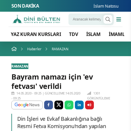
SON DAKİKA
İslam Natosu dosta gü
YAZ KURAN KURSLARI
TDV
İSLAM
İMAMLA
Haberler
RAMAZAN
RAMAZAN
Bayram namazı için 'ev
fetvası' verildi
14.05.2020 - 09:25
|
GÜNCELLEME:14.05.2020
1301
- 09:25
GÖRÜNTÜLEME
Din İşleri ve Evkaf Bakanlığına bağlı
Resmi Fetva Komisyonu'ndan yapılan