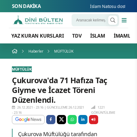
SON DAKİKA
İslam Natosu dosta güven 
YAZ KURAN KURSLARI
TDV
İSLAM
İMAMLA
Haberler
MÜFTÜLÜK
MÜFTÜLÜK
Çukurova'da 71 Hafıza Taç
Giyme ve İcazet Töreni
Düzenlendi.
26.12.2021 - 23:16
|
GÜNCELLEME:26.12.2021
1221
- 23:16
GÖRÜNTÜLEME
Çukurova Müftülüğü tarafından