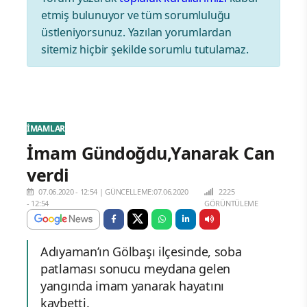
etmiş bulunuyor ve tüm sorumluluğu
üstleniyorsunuz. Yazılan yorumlardan
sitemiz hiçbir şekilde sorumlu tutulamaz.
İMAMLAR
İmam Gündoğdu,Yanarak Can
verdi
07.06.2020 - 12:54
|
GÜNCELLEME:07.06.2020
2225
- 12:54
GÖRÜNTÜLEME
Adıyaman’ın Gölbaşı ilçesinde, soba
patlaması sonucu meydana gelen
yangında imam yanarak hayatını
kaybetti.