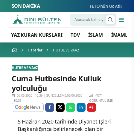
SON DAKİKA
FETÖ’nün Üç Atlısı! Yeni Ş
YAZ KURAN KURSLARI
TDV
İSLAM
İMAMLA
Haberler
HUTBE VE VAAZ
HUTBE VE VAAZ
Cuma Hutbesinde Kulluk
yolculuğu
05.06.2020 - 10:39
|
GÜNCELLEME:05.06.2020
4071
- 10:39
GÖRÜNTÜLEME
5 Haziran 2020 tarihinde Diyanet İşleri
Başkanlığınca belirlenecek olan bir