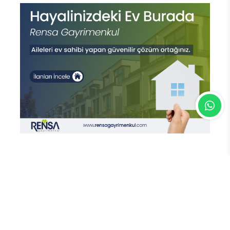
En Çok Okunan Haberler
FETÖ’nün Üç Atlısı! Yeni Şafak’ın
sorusunu Dini Bülten cevaplıyor!