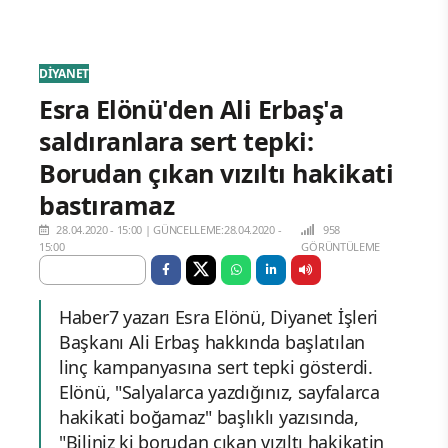
DİYANET
Esra Elönü'den Ali Erbaş'a
saldıranlara sert tepki:
Borudan çıkan vızıltı hakikati
bastıramaz
28.04.2020 - 15:00
|
GÜNCELLEME:28.04.2020 -
958
15:00
GÖRÜNTÜLEME
Haber7 yazarı Esra Elönü, Diyanet İşleri
Başkanı Ali Erbaş hakkında başlatılan
linç kampanyasına sert tepki gösterdi.
Elönü, "Salyalarca yazdığınız, sayfalarca
hakikati boğamaz" başlıklı yazısında,
"Biliniz ki borudan çıkan vızıltı hakikatin