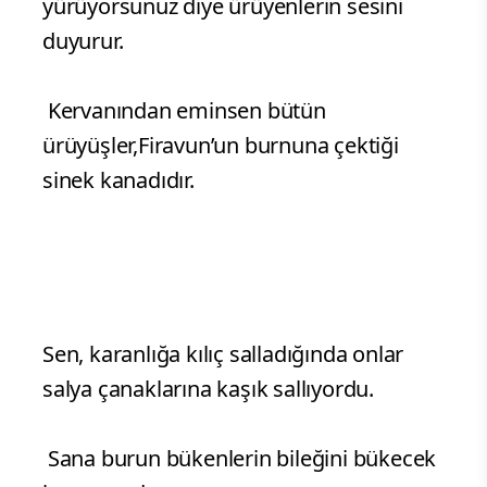
linç kampanyası başlatılan Diyanet İşleri
Başkanı Ali Erbaş'a destek verdi.
Elönü'nün bugünkü köşe yazısı şöyle:
Yürürken her şeyi duyabilir insan, göğün
sesini açan Allah’a şükrederek, bir de siz
yürüyorsunuz diye ürüyenlerin sesini
duyurur.
Kervanından eminsen bütün
ürüyüşler,Firavun’un burnuna çektiği
sinek kanadıdır.