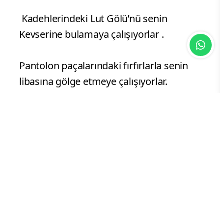
Öyle kudurmuşlar ki kendi üstlerine
pislediklerine sen de sıvan istiyorlar.
Beyinleri, Bahrül Meyyit lakin senin
deryana sıçramaya çalışıyorlar.
Kadehlerindeki Lut Gölü’nü senin
Kevserine bulamaya çalışıyorlar .
Pantolon paçalarındaki fırfırlarla senin
libasına gölge etmeye çalışıyorlar.
Düşünsene senin tertemiz mahallene