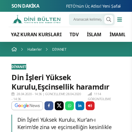
SON DAKİKA
FETÖ’n
YAZ KURAN KURSLARI
TDV
İSLAM
İMAMLA
Haberler
DİYANET
DİYANET
Din İşleri Yüksek
Kurulu,Eşcinsellik haramdır
28.04.2020 - 14:36
|
GÜNCELLEME:28.04.2020
1114
- 14:36
GÖRÜNTÜLEME
Din İşleri Yüksek Kurulu, Kur'an-ı
Kerim'de zina ve eşcinselliğin kesinlikle