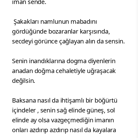
Sen, karanlığa kılıç salladığında onlar
salya çanaklarına kaşık sallıyordu.
Sana burun bükenlerin bileğini bükecek
iman sende.
Şakakları namlunun mabadını
gördüğünde bozaranlar karşısında,
secdeyi görünce çağlayan alın da sensin.
Senin inandıklarına dogma diyenlerin
anadan doğma cehaletiyle uğraşacak