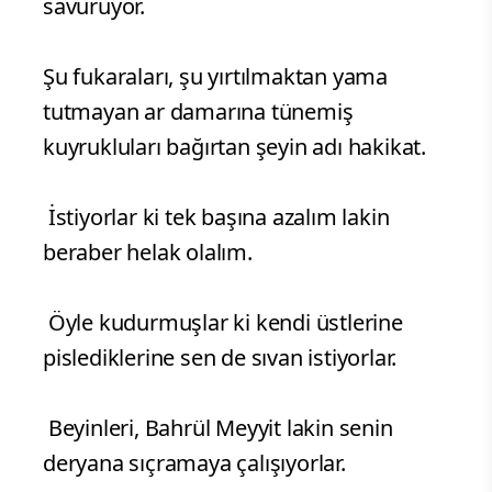
değilsin.
Baksana nasıl da ihtişamlı bir böğürtü
içindeler , senin sağ elinde güneş, sol
elinde ay olsa vazgeçmediğin imanın
onları azdırıp azdırıp nasıl da kayalara
savuruyor.
Şu fukaraları, şu yırtılmaktan yama
tutmayan ar damarına tünemiş
kuyrukluları bağırtan şeyin adı hakikat.
İstiyorlar ki tek başına azalım lakin
beraber helak olalım.