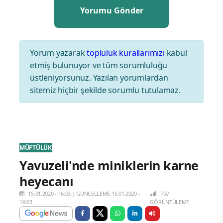
Yorum yazarak
topluluk kurallarımızı
kabul
etmiş bulunuyor ve tüm sorumluluğu
üstleniyorsunuz. Yazılan yorumlardan
sitemiz hiçbir şekilde sorumlu tutulamaz.
MÜFTÜLÜK
Yavuzeli'nde miniklerin karne
heyecanı
15.01.2020 - 16:03
|
GÜNCELLEME:15.01.2020 -
737
16:03
GÖRÜNTÜLEME