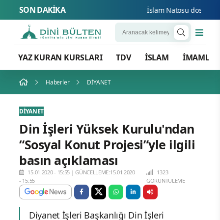
SON DAKİKA
İslam Natosu dosta güven
YAZ KURAN KURSLARI
TDV
İSLAM
İMAMLA
Haberler
DİYANET
DİYANET
Din İşleri Yüksek Kurulu'ndan
“Sosyal Konut Projesi”yle ilgili
basın açıklaması
15.01.2020 - 15:55
|
GÜNCELLEME:15.01.2020
1323
- 15:55
GÖRÜNTÜLEME
Diyanet İşleri Başkanlığı Din İşleri