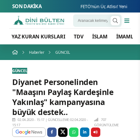
SON DAKİKA
FETÖ’nün Üç Atlısı! Yeni Şafak’ın
YAZ KURAN KURSLARI
TDV
İSLAM
İMAMLA
Haberler
GÜNCEL
GÜNCEL
Diyanet Personelinden
"Maaşını Paylaş Kardeşinle
Yakınlaş" kampanyasına
büyük destek..
02.04.2020 - 15:17
|
GÜNCELLEME:02.04.2020 -
707
15:17
GÖRÜNTÜLEME