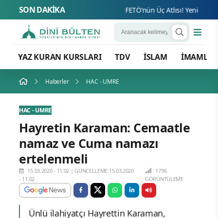
SON DAKİKA
FETÖ’nün Üç Atlısı! Yeni Şafak’ın
YAZ KURAN KURSLARI
TDV
İSLAM
İMAMLA
Haberler
HAC - UMRE
HAC - UMRE
Hayretin Karaman: Cemaatle
namaz ve Cuma namazı
ertelenmeli
15.03.2020 - 11:02
|
GÜNCELLEME:15.03.2020
1796
- 11:02
GÖRÜNTÜLEME
Ünlü ilahiyatçı Hayrettin Karaman,