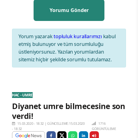
Yorum yazarak
topluluk kurallarımızı
kabul
etmiş bulunuyor ve tüm sorumluluğu
üstleniyorsunuz. Yazılan yorumlardan
sitemiz hiçbir şekilde sorumlu tutulamaz.
HAC - UMRE
Diyanet umre bilmecesine son
verdi!
15.03.2020 - 18:32
|
GÜNCELLEME:15.03.2020
1716
- 18:32
GÖRÜNTÜLEME