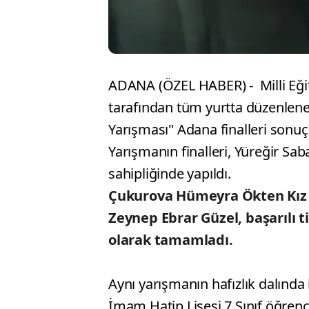
ADANA (ÖZEL HABER) - Milli Eği
tarafından tüm yurtta düzenlen
Yarışması" Adana finalleri sonuç
Yarışmanın finalleri, Yüreğir Sa
sahipliğinde yapıldı.
Çukurova Hümeyra Ökten Kız A
Zeynep Ebrar Güzel, başarılı ti
olarak tamamladı.
Aynı yarışmanın hafızlık dalında
İmam Hatip Lisesi 7.Sınıf öğren