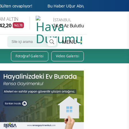
r!
Bu Haber Uğur Abiyi Götürür!
Cemaat’te Haksızlığa 
AM ALTIN
İSTANBUL
42,20
24.4° Az Bulutlu
%0,78
MENU
Fotoğraf Galerisi
Video Galerisi