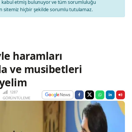
ı
kabul etmiş bulunuyor ve tüm sorumluluğu
 sitemiz hiçbir şekilde sorumlu tutulamaz.
yle haramları
la ve musibetleri
yelim
1287
GÖRÜNTÜLEME