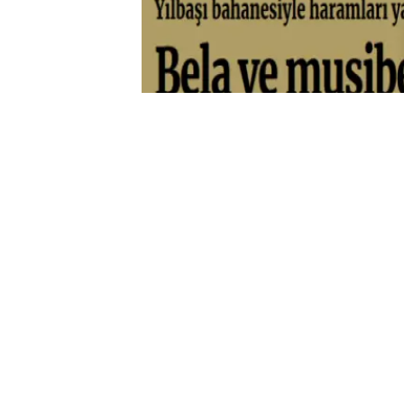
Aliya İzzet Begoviç’in, “Savaş, 
dediği gibi bin küsur yıllık İsla