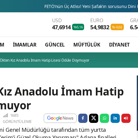
FETÖ’nün Üç Atlısı! Yeni Şafak’ın sorusunu Dini Bülten cevaplıyo
USD
EURO
GR
47,6914
54,9832
6.5
%0,16
%-0,02
AM
İMAMLAR
GÜNCEL
MÜFTÜLÜK
DİYANET
kten Kız Anadolu İmam Hatip Lisesi Ödüle Doymuyor
ız Anadolu İmam Hatip
ymuyor
1685
GÖRÜNTÜLEME
imi Genel Müdürlüğü tarafından tüm yurtta
erim'i Güzel Okuma Yarışması" Adana finalleri