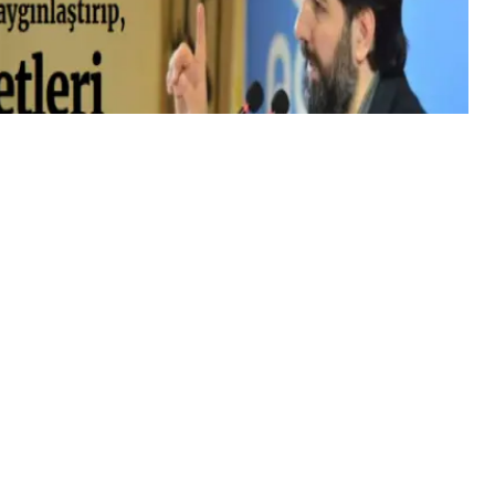
ölünce değil, düşmana benzeyince kaybedilir”
m medeniyetinin çocukları olarak kendi