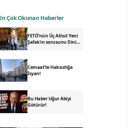
En Çok Okunan Haberler
FETÖ’nün Üç Atlısı! Yeni
Şafak’ın sorusunu Dini
Bülten cevaplıyor!
Cemaat’te Haksızlığa
İsyan!
Bu Haber Uğur Abiyi
Götürür!