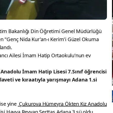
tim Bakanlığı Din Öğretimi Genel Müdürlüğü
en "Genç Nida Kur'an-ı Kerim'i Güzel Okuma
landı.
bancı Ailesi İmam Hatip Ortaokulu'nun ev
nadolu İmam Hatip Lisesi 7.Sınıf öğrencisi
laveti ve kıraatıyla yarışmayı Adana 1.si
 ise yine
Çukurova Hümeyra Ökten Kız Anadolu
cisi Havva Reyyan Serttaş Adana 3.sü oldu.