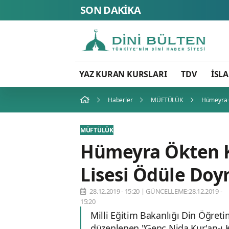
SON DAKİKA
YAZ KURAN KURSLARI
TDV
İSL
Haberler
MÜFTÜLÜK
Hümeyra Ö
MÜFTÜLÜK
Hümeyra Ökten K
Lisesi Ödüle Do
28.12.2019 - 15:20
|
GÜNCELLEME:28.12.2019 -
15:20
Milli Eğitim Bakanlığı Din Öğret
düzenlenen "Genç Nida Kur'an-ı K