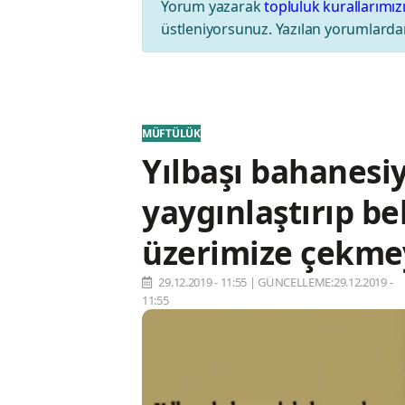
Yorum yazarak
topluluk kurallarımız
üstleniyorsunuz. Yazılan yorumlardan
MÜFTÜLÜK
Yılbaşı bahanesi
yaygınlaştırıp be
üzerimize çekme
29.12.2019 - 11:55
|
GÜNCELLEME:29.12.2019 -
11:55