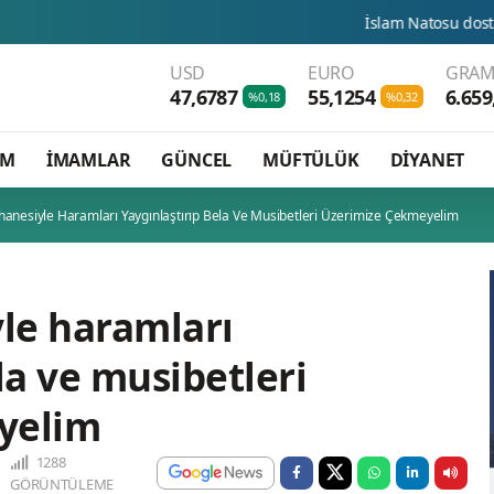
İslam Natosu dosta güven düşman
USD
EURO
GRAM
47,6787
55,1254
6.659
%0,18
%0,32
AM
İMAMLAR
GÜNCEL
MÜFTÜLÜK
DİYANET
ahanesiyle Haramları Yaygınlaştırıp Bela Ve Musibetleri Üzerimize Çekmeyelim
yle haramları
la ve musibetleri
yelim
1288
GÖRÜNTÜLEME