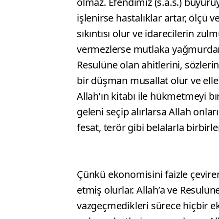
olmaz. Efendimiz (s.a.s.) buyuruy
işlenirse hastalıklar artar, ölçü v
sıkıntısı olur ve idarecilerin zul
vermezlerse mutlaka yağmurdan (
Resulüne olan ahitlerini, sözler
bir düşman musallat olur ve eller
Allah’ın kitabı ile hükmetmeyi b
geleni seçip alırlarsa Allah onları
fesat, terör gibi belalarla birbirl
Çünkü ekonomisini faizle çeviren
etmiş olurlar. Allah’a ve Resulü
vazgeçmedikleri sürece hiçbir e