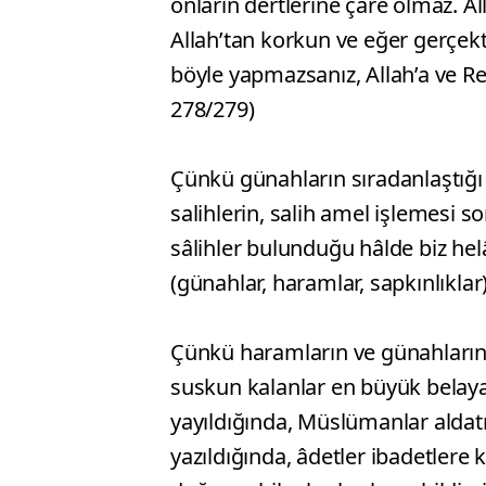
onların dertlerine çare olmaz. Al
Allah’tan korkun ve eğer gerçek
böyle yapmazsanız, Allah’a ve Res
278/279)
Çünkü günahların sıradanlaştığı
salihlerin, salih amel işlemesi s
sâlihler bulunduğu hâlde biz helâk
(günahlar, haramlar, sapkınlıklar)
Çünkü haramların ve günahların 
suskun kalanlar en büyük belaya
yayıldığında, Müslümanlar aldatıl
yazıldığında, âdetler ibadetlere k