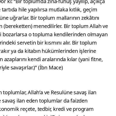
or ki: “Bir toplumda zina-fuhuş yayılıp, açıkça
e tartıda hile yapılırsa mutlaka kıtlık, geçim
müne uğrarlar. Bir toplum mallarının zekâtını
bereketten) menedilirler. Bir toplum Allah ve
ini bozarlarsa o topluma kendilerinden olmayan
indeki servetin bir kısmını alır. Bir toplum
ırakır ya da kitabın hükümlerinden işlerine
n azaplarını kendi aralarında kılar (yani fitne,
eriyle savaşırlar.)” (İbn Mace)
 toplumlar, Allah’a ve Resulüne savaş ilan
ne savaş ilan eden toplumlar da faizden
konomik reçete, tedbir, kredi ve program