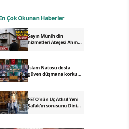
En Çok Okunan Haberler
Sayın Münih din
hizmetleri Ateşesi Ahmet
Tanış! biz Türkiye’den
duyduk sen oradan
duymuyor musun?
İslam Natosu dosta
güven düşmana korku
saldı!
FETÖ’nün Üç Atlısı! Yeni
Şafak’ın sorusunu Dini
Bülten cevaplıyor!