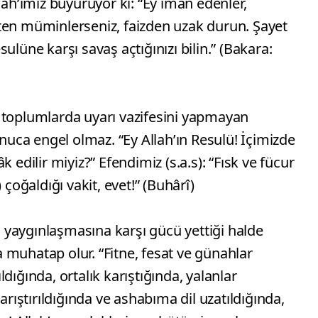
lah’ımız buyuruyor ki: “Ey iman edenler,
ten müminlerseniz, faizden uzak durun. Şayet
ulüne karşı savaş açtığınızı bilin.” (Bakara:
 toplumlarda uyarı vazifesini yapmayan
onuca engel olmaz. “Ey Allah’ın Resulü! İçimizde
 edilir miyiz?” Efendimiz (s.a.s): “Fısk ve fücur
 çoğaldığı vakit, evet!” (Buhârî)
yaygınlaşmasına karşı gücü yettiği halde
 muhatap olur. “Fitne, fesat ve günahlar
dığında, ortalık karıştığında, yalanlar
arıştırıldığında ve ashabıma dil uzatıldığında,