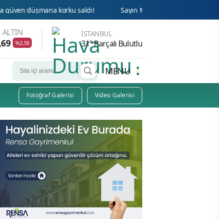
a korku saldı!
Sayın Münih din hizmetleri Ateşesi Ahmet Tan
 ALTIN
İSTANBUL
,69
31° Parçalı Bulutlu
%2,59
MENU
Fotoğraf Galerisi
Video Galerisi