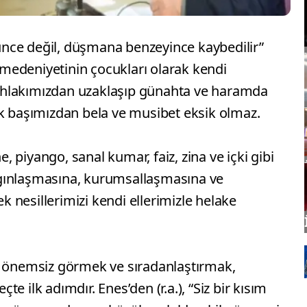
ölünce değil, düşmana benzeyince kaybedilir”
m medeniyetinin çocukları olarak kendi
ahlakımızdan uzaklaşıp günahta ve haramda
ak başımızdan bela ve musibet eksik olmaz.
ne, piyango, sanal kumar, faiz, zina ve içki gibi
gınlaşmasına, kurumsallaşmasına ve
nesillerimizi kendi ellerimizle helake
ı önemsiz görmek ve sıradanlaştırmak,
e ilk adımdır. Enes’den (r.a.), “Siz bir kısım