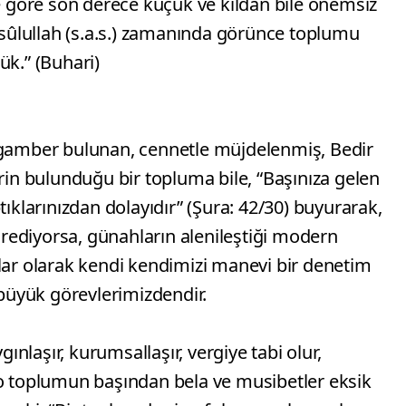
ze göre son derece küçük ve kıldan bile önemsiz
Rasûlullah (s.a.s.) zamanında görünce toplumu
ük.” (Buhari)
ygamber bulunan, cennetle müjdelenmiş, Bedir
n bulunduğu bir topluma bile, “Başınıza gelen
tıklarınızdan dolayıdır” (Şura: 42/30) buyurarak,
ediyorsa, günahların alenileştiği modern
r olarak kendi kendimizi manevi bir denetim
üyük görevlerimizdendir.
nlaşır, kurumsallaşır, vergiye tabi olur,
 o toplumun başından bela ve musibetler eksik