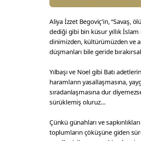
Aliya İzzet Begoviç’in, “Savaş, 
dediği gibi bin küsur yıllık İsla
dinimizden, kültürümüzden ve 
düşmanları bile geride bırakırs
Yılbaşı ve Noel gibi Batı adetleri
haramların yasallaşmasına, yay
sıradanlaşmasına dur diyemezsek 
sürüklemiş oluruz…
Çünkü günahları ve sapkınlıklar
toplumların çöküşüne giden süreçt