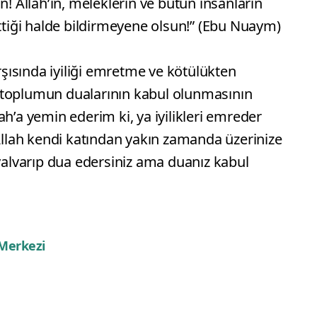
n! Allah’ın, meleklerin ve bütün insanların
ettiği halde bildirmeyene olsun!” (Ebu Nuaym)
ısında iyiliği emretme ve kötülükten
 toplumun dualarının kabul olunmasının
h’a yemin ederim ki, ya iyilikleri emreder
 Allah kendi katından yakın zamanda üzerinize
 yalvarıp dua edersiniz ama duanız kabul
 Merkezi