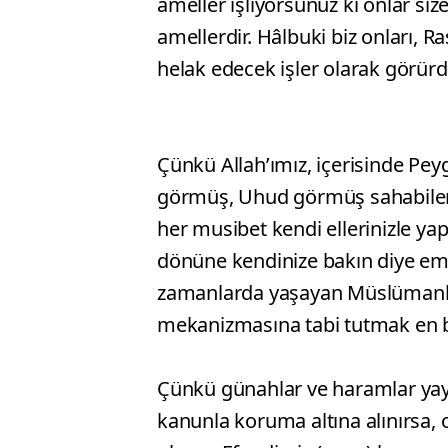
ameller işliyorsunuz ki onlar si
amellerdir. Hâlbuki biz onları, 
helak edecek işler olarak görürd
Çünkü Allah’ımız, içerisinde Pe
görmüş, Uhud görmüş sahabileri
her musibet kendi ellerinizle yap
dönüne kendinize bakın diye emr
zamanlarda yaşayan Müslümanla
mekanizmasına tabi tutmak en b
Çünkü günahlar ve haramlar yaygı
kanunla koruma altına alınırsa,