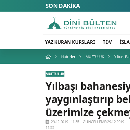
SON DAKİKA
YAZ KURAN KURSLARI
TDV
İSL
Haberler
MÜFTÜLÜK
Yılbaşı B
MÜFTÜLÜK
Yılbaşı bahanesi
yaygınlaştırıp be
üzerimize çekme
29.12.2019 - 11:55
|
GÜNCELLEME:29.12.2019 -
11:55