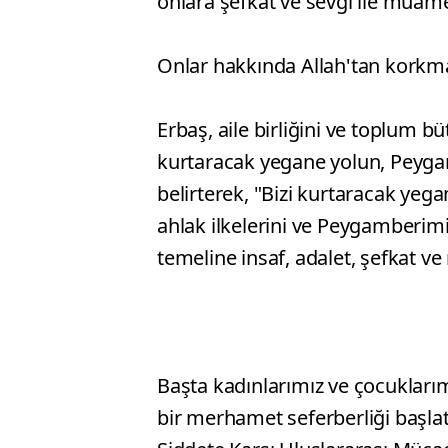
onlara şefkat ve sevgi ile muame
Onlar hakkında Allah'tan korkman
Erbaş, aile birliğini ve toplum 
kurtaracak yegane yolun, Peyga
belirterek, "Bizi kurtaracak yega
ahlak ilkelerini ve Peygamberimi
temeline insaf, adalet, şefkat v
Başta kadınlarımız ve çocukları
bir merhamet seferberliği başlat