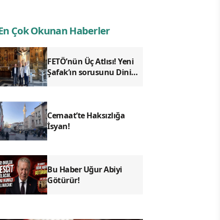
En Çok Okunan Haberler
FETÖ’nün Üç Atlısı! Yeni
Şafak’ın sorusunu Dini
Bülten cevaplıyor!
Cemaat’te Haksızlığa
İsyan!
Bu Haber Uğur Abiyi
Götürür!