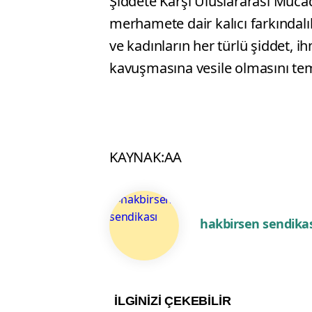
Şiddete Karşı Uluslararası Mücade
merhamete dair kalıcı farkındal
ve kadınların her türlü şiddet, 
kavuşmasına vesile olmasını tem
KAYNAK:AA
hakbirsen sendikas