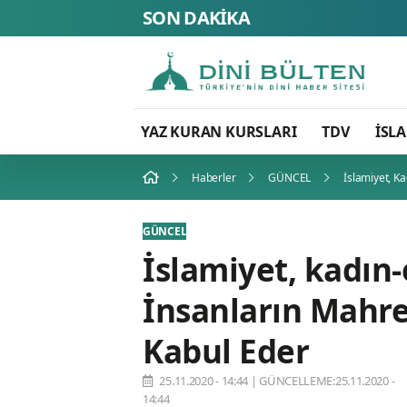
SON DAKİKA
FETÖ’
YAZ KURAN KURSLARI
TDV
İSL
Haberler
GÜNCEL
İslamiyet, K
GÜNCEL
İslamiyet, kadın
İnsanların Mahr
Kabul Eder
25.11.2020 - 14:44
|
GÜNCELLEME:25.11.2020 -
14:44