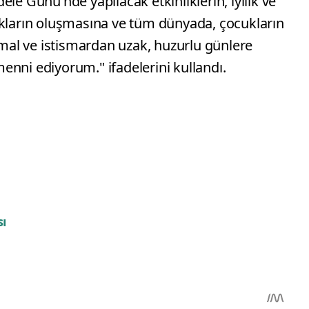
le Günü'nde yapılacak etkinliklerin, iyilik ve
ıkların oluşmasına ve tüm dünyada, çocukların
ihmal ve istismardan uzak, huzurlu günlere
enni ediyorum." ifadelerini kullandı.
ı