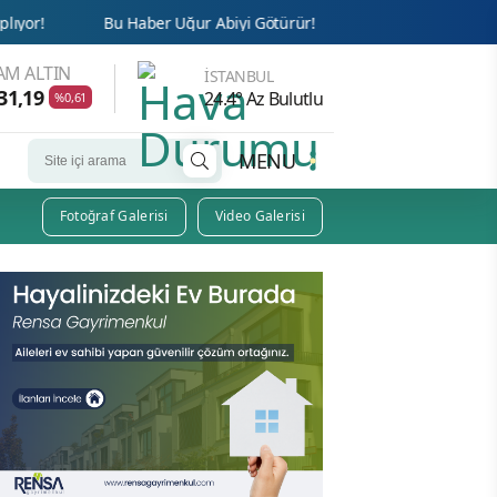
 Haber Uğur Abiyi Götürür!
Cemaat’te Haksızlığa İsyan!
AM ALTIN
İSTANBUL
31,19
24.4° Az Bulutlu
%0,61
MENU
Fotoğraf Galerisi
Video Galerisi