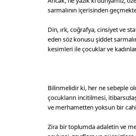
Ancak, ne yazık ki dünyamız, özel
sarmalının içerisinden geçmekte
Din, ırk, coğrafya, cinsiyet ve s
eden söz konusu şiddet sarmalın
kesimleri ile çocuklar ve kadınla
Bilinmelidir ki, her ne sebeple o
çocukların incitilmesi, itibarsızl
ve merhametten yoksun bir cahi
Zira bir toplumda adaletin ve me