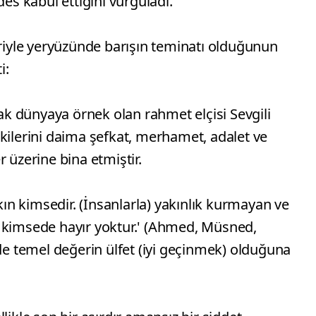
s kabul ettiğini vurguladı.
eriyle yeryüzünde barışın teminatı olduğunun
i:
rak dünyaya örnek olan rahmet elçisi Sevgili
kilerini daima şefkat, merhamet, adalet ve
 üzerine bina etmiştir.
n kimsedir. (İnsanlarla) yakınlık kurmayan ve
 kimsede hayır yoktur.' (Ahmed, Müsned,
rde temel değerin ülfet (iyi geçinmek) olduğuna