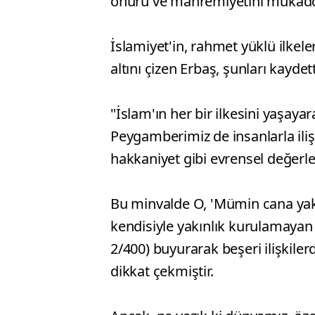
onuru ve mahremiyetini mukadde
İslamiyet'in, rahmet yüklü ilkel
altını çizen Erbaş, şunları kaydett
"İslam'ın her bir ilkesini yaşaya
Peygamberimiz de insanlarla iliş
hakkaniyet gibi evrensel değerler
Bu minvalde O, 'Mümin cana yakı
kendisiyle yakınlık kurulamayan
2/400) buyurarak beşeri ilişkile
dikkat çekmiştir.