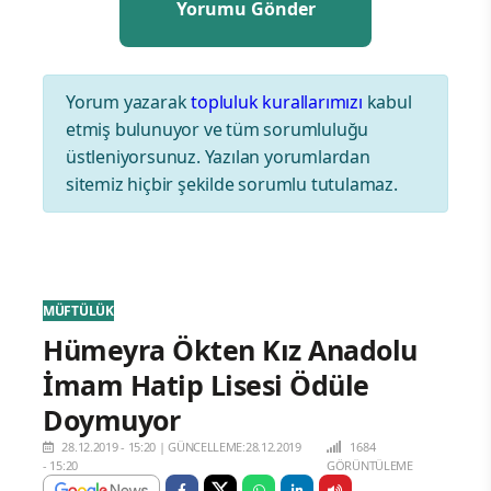
Yorum yazarak
topluluk kurallarımızı
kabul
etmiş bulunuyor ve tüm sorumluluğu
üstleniyorsunuz. Yazılan yorumlardan
sitemiz hiçbir şekilde sorumlu tutulamaz.
MÜFTÜLÜK
Hümeyra Ökten Kız Anadolu
İmam Hatip Lisesi Ödüle
Doymuyor
28.12.2019 - 15:20
|
GÜNCELLEME:28.12.2019
1684
- 15:20
GÖRÜNTÜLEME