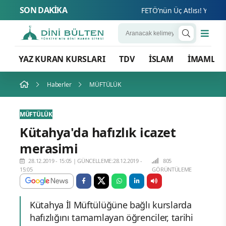
SON DAKİKA
FETÖ’nün Üç Atlısı! Yeni Şafa
YAZ KURAN KURSLARI
TDV
İSLAM
İMAMLA
Haberler
MÜFTÜLÜK
MÜFTÜLÜK
Kütahya'da hafızlık icazet
merasimi
28.12.2019 - 15:05
|
GÜNCELLEME:28.12.2019 -
805
15:05
GÖRÜNTÜLEME
Kütahya İl Müftülüğüne bağlı kurslarda
hafızlığını tamamlayan öğrenciler, tarihi