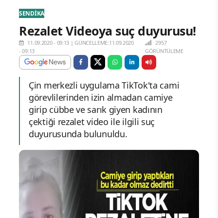
SENDİKA
Rezalet Videoya suç duyurusu!
11.09.2020 - 09:13
|
GÜNCELLEME:11.09.2020
2957
- 09:13
GÖRÜNTÜLEME
Çin merkezli uygulama TikTok'ta cami
görevlilerinden izin almadan camiye
girip cübbe ve sarık giyen kadının
çektiği rezalet video ile ilgili suç
duyurusunda bulunuldu.