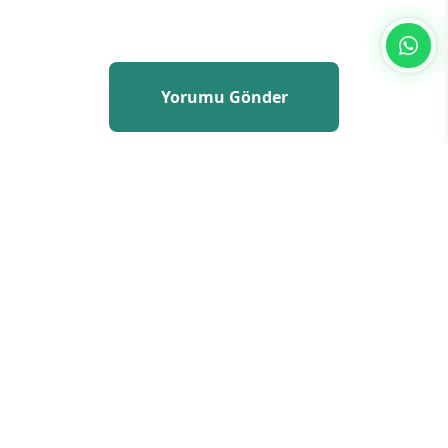
Yorum yazarak
topluluk kurallarımızı
kabul
etmiş bulunuyor ve tüm sorumluluğu
üstleniyorsunuz. Yazılan yorumlardan
sitemiz hiçbir şekilde sorumlu tutulamaz.