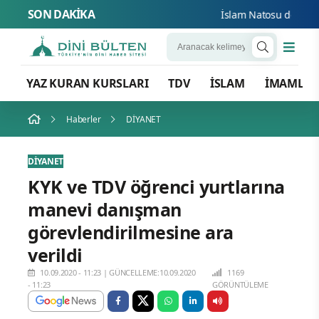
SON DAKİKA
İslam Natosu dosta güv
YAZ KURAN KURSLARI
TDV
İSLAM
İMAMLA
Haberler
DİYANET
DİYANET
KYK ve TDV öğrenci yurtlarına
manevi danışman
görevlendirilmesine ara
verildi
10.09.2020 - 11:23
|
GÜNCELLEME:10.09.2020
1169
- 11:23
GÖRÜNTÜLEME