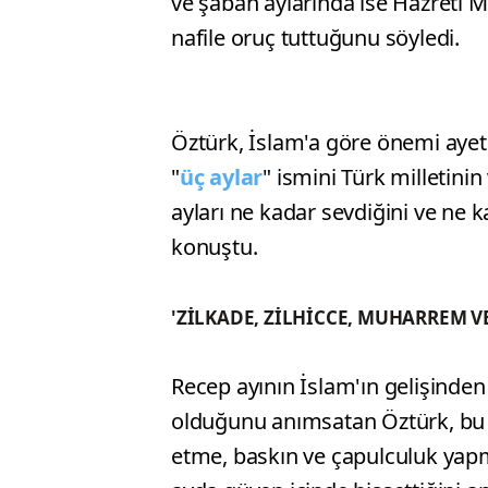
ve şaban aylarında ise Hazreti 
nafile oruç tuttuğunu söyledi.
Öztürk, İslam'a göre önemi ayet
"
üç aylar
" ismini Türk milletini
ayları ne kadar sevdiğini ve ne 
konuştu.
'ZİLKADE, ZİLHİCCE, MUHARREM V
Recep ayının İslam'ın gelişinde
olduğunu anımsatan Öztürk, bu a
etme, baskın ve çapulculuk yapm