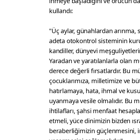
inmeye başladığını ve orucun da b
kullandı:
"Üç aylar, günahlardan arınma,
adeta otokontrol sisteminin kur
kandiller, dünyevi meşguliyetler
Yaradan ve yaratılanlarla olan 
derece değerli fırsatlardır. Bu m
çocuklarımıza, milletimize ve bü
hatırlamaya, hata, ihmal ve ku
uyanmaya vesile olmalıdır. Bu ma
ihtilafları, şahsi menfaat hesapla
etmeli, yüce dinimizin bizden ısra
beraberliğimizin güçlenmesini, i