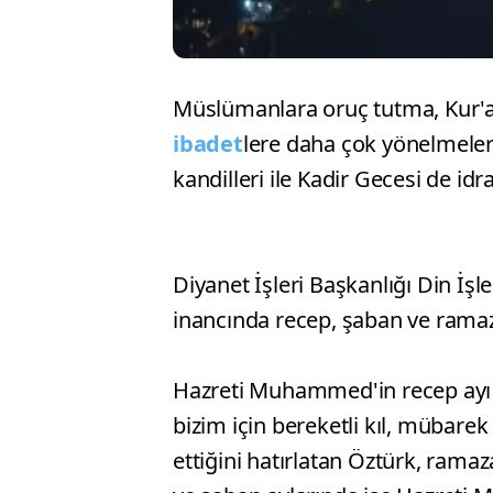
Müslümanlara oruç tutma, Kur'a
ibadet
lere daha çok yönelmeleri
kandilleri ile Kadir Gecesi de idra
Diyanet İşleri Başkanlığı Din İş
inancında recep, şaban ve ramaza
Hazreti Muhammed'in recep ayı g
bizim için bereketli kıl, mübarek
ettiğini hatırlatan Öztürk, ram