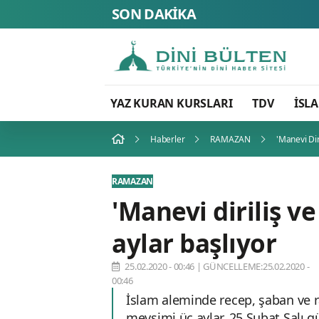
SON DAKİKA
YAZ KURAN KURSLARI
TDV
İSL
Haberler
RAMAZAN
'Manevi Dir
RAMAZAN
'Manevi diriliş v
aylar başlıyor
25.02.2020 - 00:46
|
GÜNCELLEME:25.02.2020 -
00:46
İslam aleminde recep, şaban ve
mevsimi üç aylar, 25 Şubat Salı g