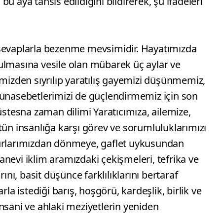
u aya tahsis edildiğini bildirerek, şu ifadeleri
 sevaplarla bezenme mevsimidir. Hayatımızda
ulmasına vesile olan mübarek üç aylar ve
imizden sıyrılıp yaratılış gayemizi düşünmemiz,
münasebetlerimizi de güçlendirmemiz için son
üstesna zaman dilimi Yaratıcımıza, ailemize,
tün insanlığa karşı görev ve sorumluluklarımızı
surlarımızdan dönmeye, gaflet uykusundan
nevi iklim aramızdaki çekişmeleri, tefrika ve
rını, basit düşünce farklılıklarını bertaraf
rla istediği barış, hoşgörü, kardeşlik, birlik ve
nsani ve ahlaki meziyetlerin yeniden