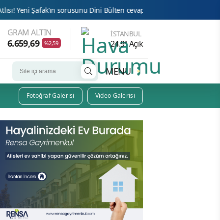
k’ın sorusunu Dini Bülten cevaplıyor!
Bu Haber Uğur Abiyi Götü
GRAM ALTIN
İSTANBUL
6.659,69
24.9° Açık
%2,59
MENU
Fotoğraf Galerisi
Video Galerisi