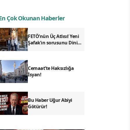
En Çok Okunan Haberler
FETÖ’nün Üç Atlısı! Yeni
Şafak’ın sorusunu Dini
Bülten cevaplıyor!
Cemaat’te Haksızlığa
İsyan!
Bu Haber Uğur Abiyi
Götürür!