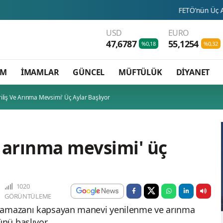
FETÖ’nün Üç Atlısı! Yeni Şafa
USD
EURO
47,6787
55,1254
%0,18
%0,32
AM
İMAMLAR
GÜNCEL
MÜFTÜLÜK
DİYANET
iliş Ve Arınma Mevsimi' Üç Aylar Başlıyor
e arınma mevsimi' üç
1020
GÖRÜNTÜLEME
 ramazanı kapsayan manevi yenilenme ve arınma
ünü başlıyor.