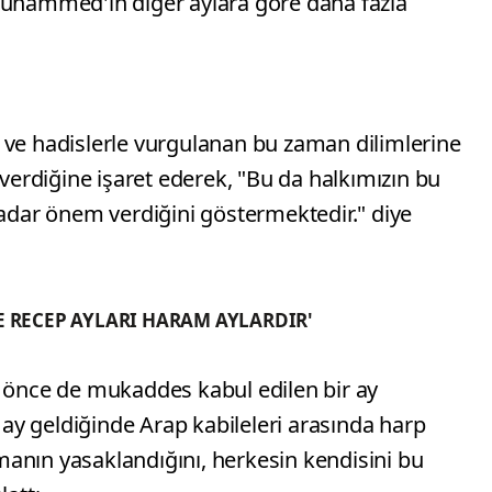
Muhammed'in diğer aylara göre daha fazla
 ve hadislerle vurgulanan bu zaman dilimlerine
n verdiğine işaret ederek, "Bu da halkımızın bu
kadar önem verdiğini göstermektedir." diye
E RECEP AYLARI HARAM AYLARDIR'
n önce de mukaddes kabul edilen bir ay
y geldiğinde Arap kabileleri arasında harp
anın yasaklandığını, herkesin kendisini bu