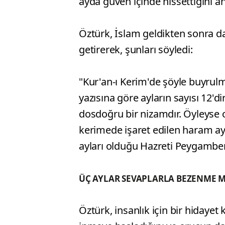
ayda güven içinde hissettiğini anl
Öztürk, İslam geldikten sonra d
getirerek, şunları söyledi:
"Kur'an-ı Kerim'de şöyle buyrulma
yazısına göre ayların sayısı 12'd
dosdoğru bir nizamdır. Öyleyse o
kerimede işaret edilen haram ayl
ayları olduğu Hazreti Peygamber'i
ÜÇ AYLAR SEVAPLARLA BEZENME M
Öztürk, insanlık için bir hidaye