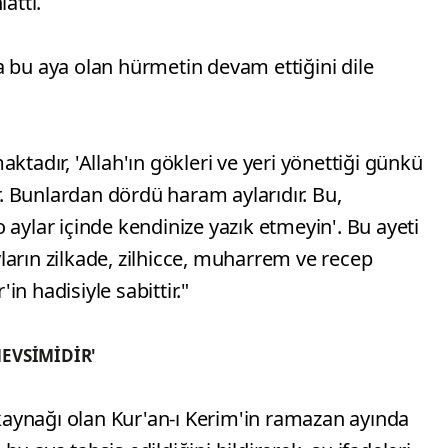
attı.
a bu aya olan hürmetin devam ettiğini dile
ktadır, 'Allah'ın gökleri ve yeri yönettiği günkü
ir. Bunlardan dördü haram aylarıdır. Bu,
 aylar içinde kendinize yazık etmeyin'. Bu ayeti
arın zilkade, zilhicce, muharrem ve recep
n hadisiyle sabittir."
EVSİMİDİR'
t kaynağı olan Kur'an-ı Kerim'in ramazan ayında